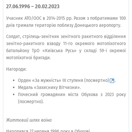
27.06.1996 – 20.02.2023
Учасник АТО/ООС в 2014-2015 рр. Разом з побратимами 100
днів тримали територію поблизу Донецького аеропорту.
Солдат, стрілець-зенітник зенітного ракетного відділення
зенітно-ракетного взводу 11-го окремого мотопіхотного
батальйону ТрО «Київська Русь» у складі 59-ї окремої
мотопіхотної бригади.
Нагороди:
Орден «За мужність» ІІІ ступеня (посмертно)
.
Медаль «Захиснику Вітчизни».
Почесний громадянин міста Обухова з 2023 року
(посмертно).
Життєвий шлях воїна
Народився 27 червня 1996 року в Обухові.