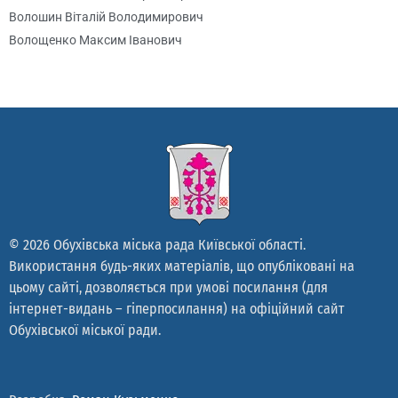
Волошин Віталій Володимирович
Волощенко Максим Іванович
Гаєвський Сергій Олександрович
Гайдаєнко Юрій Вікторович
Галба Павло Володимирович
Галстян Артур Едуардович
Гач Михайло Йосипович
Гетьман Сергій Васильович
Гладирь Олександр Леонідович
Глушко Тарас Миколайович
© 2026 Обухівська міська рада Київської області.
Гноянченко Віталій Олександрович
Використання будь-яких матеріалів, що опубліковані на
Гончар Анатолій Васильович
цьому сайті, дозволяється при умові посилання (для
Гончарук Борис Миколайович
інтернет-видань – гіперпосилання) на офіційний сайт
Горбаха Юрій Володимирович
Обухівської міської ради.
Гордієнко Олександр Михайлович
Горячко Олександр Володимирович
Градилєв Вадим Геннадійович