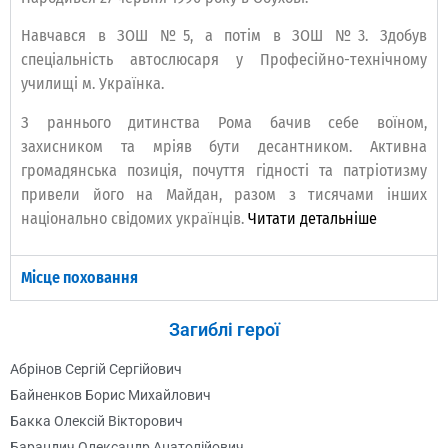
Навчався в ЗОШ №5, а потім в ЗОШ №3. Здобув
спеціальність автослюсаря у Професійно-технічному
училищі м. Українка.
З раннього дитинства Рома бачив себе воїном,
захисником та мріяв бути десантником. Активна
громадянська позиція, почуття гідності та патріотизму
привели його на Майдан, разом з тисячами інших
національно свідомих українців.
Читати детальніше
Місце поховання
Загиблі герої
Абрінов Сергій Сергійович
Байненков Борис Михайлович
Бакка Олексій Вікторович
Барандич Олександр Анатолійович