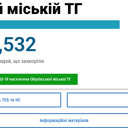
й міській ТГ
,532
юдей, що захворіли
D-19 населення Обухівської міської ТГ
 ТЕБ та НС
Інформаційні матеріали