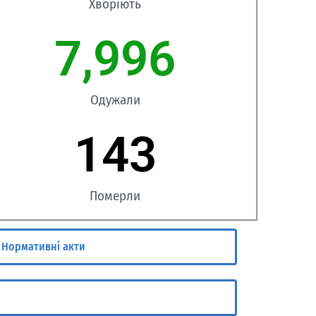
Хворіють
7,996
Одужали
143
Померли
Нормативні акти