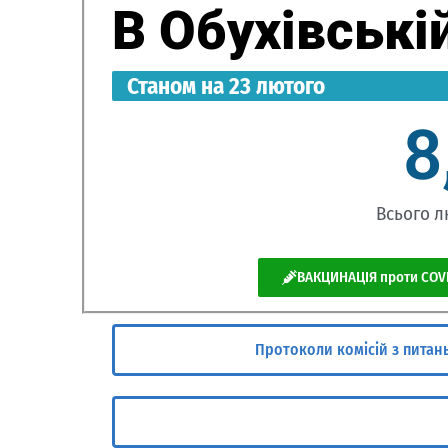
В Обухівські
Станом на 23 лютого
8
Всього л
ВАКЦИНАЦІЯ проти COVI
Протоколи комісій з питань