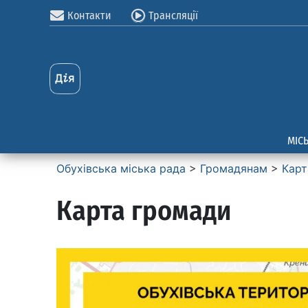
Контакти
Трансляції
МІС
Обухівська міська рада
>
Громадянам
>
Карт
Карта громади