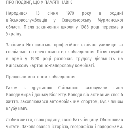
ПРО ПОДВИГ, ЩО У ПАМ’ЯТІ НАВІК
Народився 13 січня 1970 року в родині
військовослужбовців у Сєвєроморську Мурманської
області. Після закінчення школи у 1986 році переїхав в
Україну.
Закінчив Нетішинське професійно-технічне училище за
спеціальністю електромонтер з обладнання. Після служби
в армії у 1990 році розпочав трудову діяльність на
Київському картонно-паперовому комбінаті.
Працював монтером з обладнання.
Разом з дружиною Світланою виховували сина
Володимира і доньку Віолетту. Володя вів активний спосіб
життя: захоплювався автомобільним спортом, був членом
клубу BMW.
Любив життя, свою родину, свою Батьківщину. Обожнював
читати. Захоплювався історією, географією і подорожами.