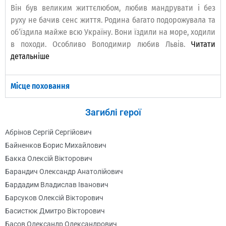
Він був великим життєлюбом, любив мандрувати і без
руху не бачив сенс життя. Родина багато подорожувала та
об’їздила майже всю Україну. Вони їздили на море, ходили
в походи. Особливо Володимир любив Львів.
Читати
детальніше
Місце поховання
Загиблі герої
Абрінов Сергій Сергійович
Байненков Борис Михайлович
Бакка Олексій Вікторович
Барандич Олександр Анатолійович
Бардадим Владислав Іванович
Барсуков Олексій Вікторович
Басистюк Дмитро Вікторович
Басов Олександр Олександрович