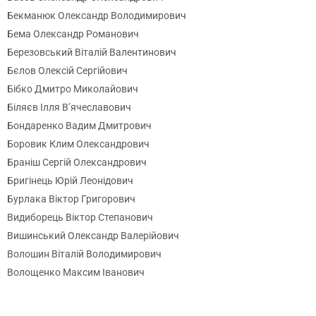
Бекманюк Олександр Володимирович
Бема Олександр Романович
Березовський Віталій Валентинович
Бєлов Олексій Сергійович
Бібко Дмитро Миколайович
Біляєв Ілля В’ячеславович
Бондаренко Вадим Дмитрович
Боровик Клим Олександрович
Браніш Сергій Олександрович
Бригінець Юрій Леонідович
Бурлака Віктор Григорович
Видиборець Віктор Степанович
Вишинський Олександр Валерійович
Волошин Віталій Володимирович
Волощенко Максим Іванович
Гаєвський Сергій Олександрович
Гайдаєнко Юрій Вікторович