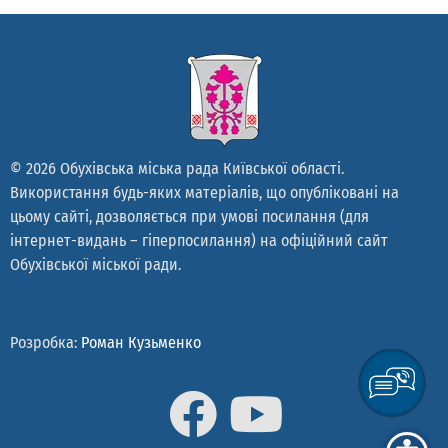
Галба Павло Володимирович
Галстян Артур Едуардович
Гач Михайло Йосипович
Гетьман Сергій Васильович
Гладирь Олександр Леонідович
Глушко Тарас Миколайович
© 2026 Обухівська міська рада Київської області.
Гноянченко Віталій Олександрович
Використання будь-яких матеріалів, що опубліковані на
Гончар Анатолій Васильович
цьому сайті, дозволяється при умові посилання (для
Гончарук Борис Миколайович
інтернет-видань – гіперпосилання) на офіційний сайт
Горбаха Юрій Володимирович
Обухівської міської ради.
Гордієнко Олександр Михайлович
Горячко Олександр Володимирович
Градилєв Вадим Геннадійович
Розробка:
Роман Кузьменко
Грибаков Сергій Володимирович
Гром Сергій Вікторович
Гуламов Абдулкарім Курбаналійович
Гуменюк Віталій Вікторович