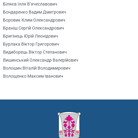
Біляєв Ілля В’ячеславович
Бондаренко Вадим Дмитрович
Боровик Клим Олександрович
Браніш Сергій Олександрович
Бригінець Юрій Леонідович
Бурлака Віктор Григорович
Видиборець Віктор Степанович
Вишинський Олександр Валерійович
Волошин Віталій Володимирович
Волощенко Максим Іванович
Гаєвський Сергій Олександрович
Гайдаєнко Юрій Вікторович
Галба Павло Володимирович
Галстян Артур Едуардович
Гач Михайло Йосипович
Гетьман Сергій Васильович
Гладирь Олександр Леонідович