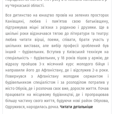
ну Черкаської області.
Все дитинство на юнацтво провів на зелених просторах
Канівщині, любив і пам’ятав свою батьківщину,
підтримував міцні зв’язки з родиною і друзями. Ще в
шкільні роки відзначався тягою до літератури та театру:
любив читати вірші, поеми, співати, брати участь у
шкільних виставах, але вибір професії зроблений був
інший – будівельник. Вступив у Київський технікум на
спеціальність – будівельник, у 18 років пішов у армію, де
відразу пройшов 3-х місячний курс молодого бійця і
направили його до Афганістану, де і відслужив 2-а роки.
Повернувся з Афганістану молодим сержантом і
будівельником спеціалістом і за розподілом потрапив у
місто Обухів, де і розпочав своє вже, доросле життя. Почав
працювати на місцевому будівництві, де і пропрацював
більшу частину свого життя, будуючи нові район Обухова,
Одружився, народилась дочка.
Читати детальніше