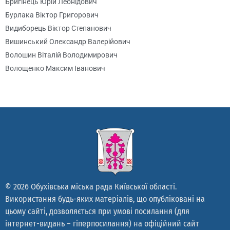
Бригінець Юрій Леонідович
Бурлака Віктор Григорович
Видиборець Віктор Степанович
Вишинський Олександр Валерійович
Волошин Віталій Володимирович
Волощенко Максим Іванович
Гаєвський Сергій Олександрович
Гайдаєнко Юрій Вікторович
Галба Павло Володимирович
Галстян Артур Едуардович
Гач Михайло Йосипович
Гетьман Сергій Васильович
Гладирь Олександр Леонідович
Глушко Тарас Миколайович
© 2026 Обухівська міська рада Київської області.
Гноянченко Віталій Олександрович
Використання будь-яких матеріалів, що опубліковані на
Гончар Анатолій Васильович
цьому сайті, дозволяється при умові посилання (для
Гончарук Борис Миколайович
інтернет-видань – гіперпосилання) на офіційний сайт
Горбаха Юрій Володимирович