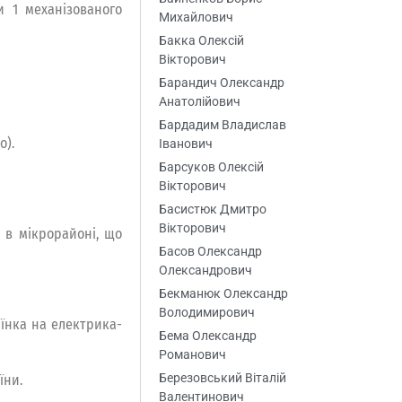
и 1 механізованого
Михайлович
Бакка Олексій
Вікторович
Барандич Олександр
Анатолійович
Бардадим Владислав
о).
Іванович
Барсуков Олексій
Вікторович
Басистюк Дмитро
Вікторович
і в мікрорайоні, що
Басов Олександр
Олександрович
Бекманюк Олександр
Володимирович
аїнка на електрика-
Бема Олександр
Романович
Березовський Віталій
їни.
Валентинович