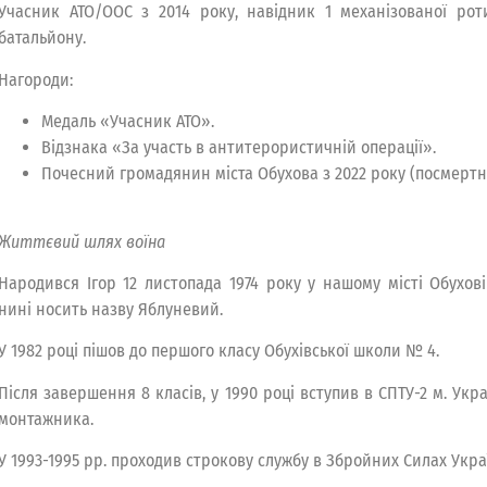
Учасник АТО/ООС з 2014 року, навідник 1 механізованої рот
батальйону.
Нагороди:
Медаль «Учасник АТО».
Відзнака «За участь в антитерористичній операції».
Почесний громадянин міста Обухова з 2022 року (посмертн
Життєвий шлях воїна
Народився Ігор 12 листопада 1974 року у нашому місті Обухов
нині носить назву Яблуневий.
У 1982 році пішов до першого класу Обухівської школи № 4.
Після завершення 8 класів, у 1990 році вступив в СПТУ-2 м. Укр
монтажника.
У 1993-1995 рр. проходив строкову службу в Збройних Силах Укра