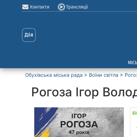
Контакти
Трансляції
МІС
Обухівська міська рада
>
Воїни світла
>
Рого
Рогоза Ігор Вол
Б