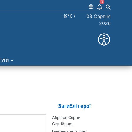
1
19°C /
08 Серпня
2026
ЛУГИ
Загиблі герої
Абрінов Сергій
Сергійович
Байненков Борис