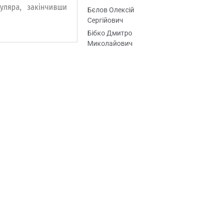
уляра, закінчивши
Бєлов Олексій
Сергійович
Бібко Дмитро
Миколайович
Біляєв Ілля
В’ячеславович
Бондаренко Вадим
Дмитрович
Боровик Клим
Олександрович
Браніш Сергій
Олександрович
Бригінець Юрій
Леонідович
Бурлака Віктор
Григорович
Видиборець Віктор
Степанович
Вишинський