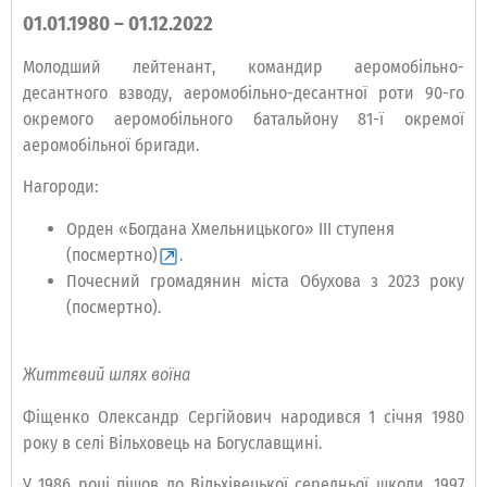
01.01.1980 – 01.12.2022
Молодший лейтенант, командир аеромобільно-
десантного взводу, аеромобільно-десантної роти 90-го
окремого аеромобільного батальйону 81-ї окремої
аеромобільної бригади.
Нагороди:
Орден «Богдана Хмельницького» III ступеня
(посмертно)
.
Почесний громадянин міста Обухова з 2023 року
(посмертно).
Життєвий шлях воїна
Фіщенко Олександр Сергійович народився 1 січня 1980
року в селі Вільховець на Богуславщині.
У 1986 році пішов до Вільхівецької середньої школи, 1997