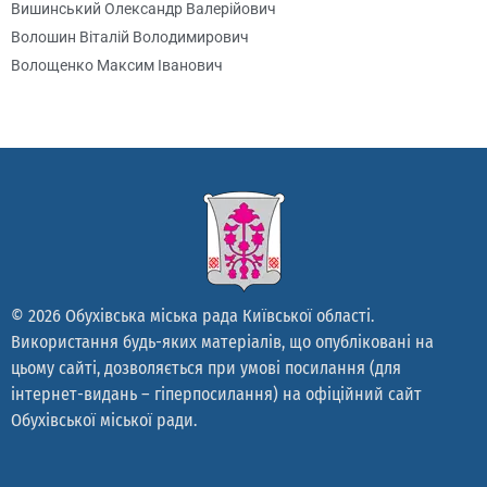
Вишинський Олександр Валерійович
Волошин Віталій Володимирович
Волощенко Максим Іванович
Гаєвський Сергій Олександрович
Гайдаєнко Юрій Вікторович
Галба Павло Володимирович
Галстян Артур Едуардович
Гач Михайло Йосипович
Гетьман Сергій Васильович
Гладирь Олександр Леонідович
Глушко Тарас Миколайович
© 2026 Обухівська міська рада Київської області.
Гноянченко Віталій Олександрович
Використання будь-яких матеріалів, що опубліковані на
Гончар Анатолій Васильович
цьому сайті, дозволяється при умові посилання (для
Гончарук Борис Миколайович
інтернет-видань – гіперпосилання) на офіційний сайт
Горбаха Юрій Володимирович
Обухівської міської ради.
Гордієнко Олександр Михайлович
Горячко Олександр Володимирович