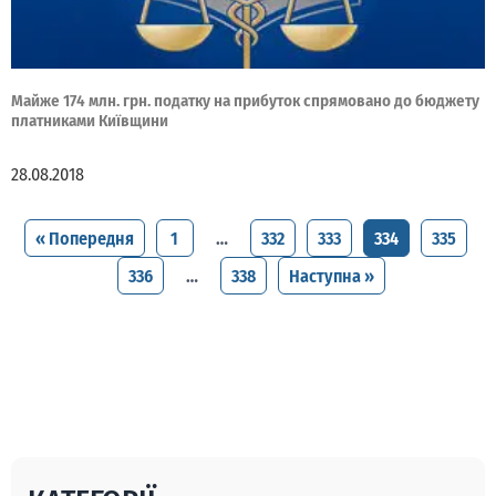
Майже 174 млн. грн. податку на прибуток спрямовано до бюджету
платниками Київщини
28.08.2018
« Попередня
1
…
332
333
334
335
336
…
338
Наступна »