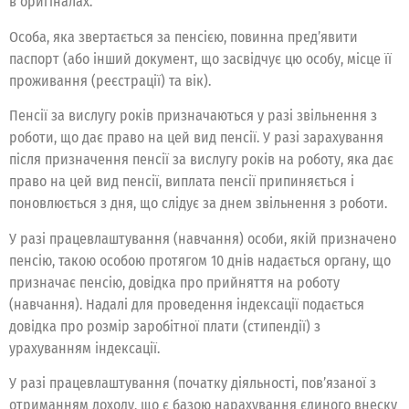
в оригіналах.
Особа, яка звертається за пенсією, повинна пред’явити
паспорт (або інший документ, що засвідчує цю особу, місце її
проживання (реєстрації) та вік).
Пенсії за вислугу років призначаються у разі звільнення з
роботи, що дає право на цей вид пенсії. У разі зарахування
після призначення пенсії за вислугу років на роботу, яка дає
право на цей вид пенсії, виплата пенсії припиняється і
поновлюється з дня, що слідує за днем звільнення з роботи.
У разі працевлаштування (навчання) особи, якій призначено
пенсію, такою особою протягом 10 днів надається органу, що
призначає пенсію, довідка про прийняття на роботу
(навчання). Надалі для проведення індексації подається
довідка про розмір заробітної плати (стипендії) з
урахуванням індексації.
У разі працевлаштування (початку діяльності, пов’язаної з
отриманням доходу, що є базою нарахування єдиного внеску