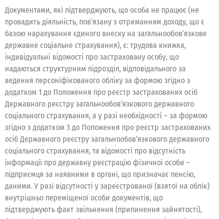
Документами, які підтверджують, що особа не працює (не
провадить діяльність, пов’язану з отриманням доходу, що є
базою нарахування єдиного внеску на загальнообов’язкове
державне соціальне страхування), є: трудова книжка,
індивідуальні відомості про застраховану особу, що
надаються структурним підрозділ, відповідального за
ведення персоніфікованого обліку за формою згідно з
додатком 1 до Положення про реєстр застрахованих осіб
Державного реєстру загальнообов’язкового державного
соціального страхування, а у разі необхідності – за формою
згідно з додатком 3 до Положення про реєстр застрахованих
осіб Державного реєстру загальнообов’язкового державного
соціального страхування, та відомості про відсутність
інформації про державну реєстрацію фізичної особи –
підприємця за наявними в органі, що призначає пенсію,
даними. У разі відсутності у зареєстрованої (взятої на облік)
внутрішньо переміщеної особи документів, що
підтверджують факт звільнення (припинення зайнятості),