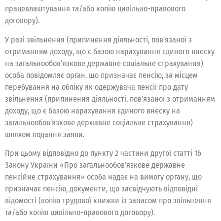
працевлаштування та/або копію цивільно-правового
договору).
У разі звільнення (припинення діяльності, пов’язаної з
отриманням доходу, що є базою нарахування єдиного внеску
на загальнообов’язкове державне соціальне страхування)
особа повідомляє орган, що призначає пенсію, за місцем
перебування на обліку як одержувача пенсії про дату
звільнення (припинення діяльності, пов’язаної з отриманням
доходу, що є базою нарахування єдиного внеску на
загальнообов’язкове державне соціальне страхування)
шляхом подання заяви.
При цьому відповідно до пункту 2 частини другої статті 16
Закону України «Про загальнообов’язкове державне
пенсійне страхування» особа надає на вимогу органу, що
призначає пенсію, документи, що засвідчують відповідні
відомості (копію трудової книжки із записом про звільнення
та/або копію цивільно-правового договору).