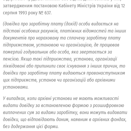
затвердженим постановою Кабінету Міністрів України від 12
серпня 1993 року № 637.
(довідка про заробітну плату (дохід) особи видається на
підставі особових рахунків, платіжних відомостей та інших
документів про нараховану та сплачену заробітну плату
підприємством, установою чи організацією, де працював
померлий годувальник або особа, яка звертається за
пенсією. Якщо такі підприємства, установи, організації
ліквідовані або припинили своє існування з інших причин, то
довідки про заробітну плату видаються правонаступником
цих підприємств, установ чи організацій або архівними
установами.
У випадках, коли архівні установи не мають можливості
видати довідку за встановленою формою з розшифровкою
виплачених сум за видами заробітку, вони можуть видавати
довідки, що відповідають даним, наявним в архівних фондах,
без додержання цієї форми.