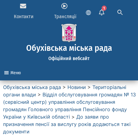
1
Контакти
Трансляції
Обухівська міська рада
Офіційний вебсайт
Меню
Обухівська міська рада
>
Новини
>
Територіальні
органи влади
>
Вiддiл обслуговування громадян № 13
(сервiсний центр) управління обслуговування
громадян Головного управлiння Пенсiйного фонду
України у Київськiй областi
>
До заяви про
призначення пенсії за вислугу років додаються такі
документи