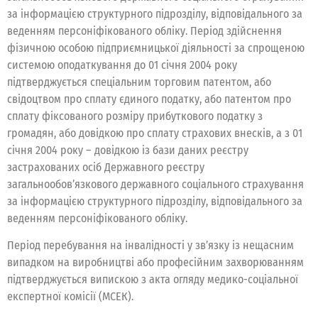
за інформацією структурного підрозділу, відповідального за
веденням персоніфікованого обліку. Період здійснення
фізичною особою підприємницької діяльності за спрощеною
системою оподаткування до 01 січня 2004 року
підтверджується спеціальним торговим патентом, або
свідоцтвом про сплату єдиного податку, або патентом про
сплату фіксованого розміру прибуткового податку з
громадян, або довідкою про сплату страхових внесків, а з 01
січня 2004 року – довідкою із бази даних реєстру
застрахованих осіб Державного реєстру
загальнообов’язкового державного соціального страхування
за інформацією структурного підрозділу, відповідального за
веденням персоніфікованого обліку.
Період перебування на інвалідності у зв’язку із нещасним
випадком на виробництві або професійним захворюванням
підтверджується випискою з акта огляду медико-соціальної
експертної комісії (МСЕК).