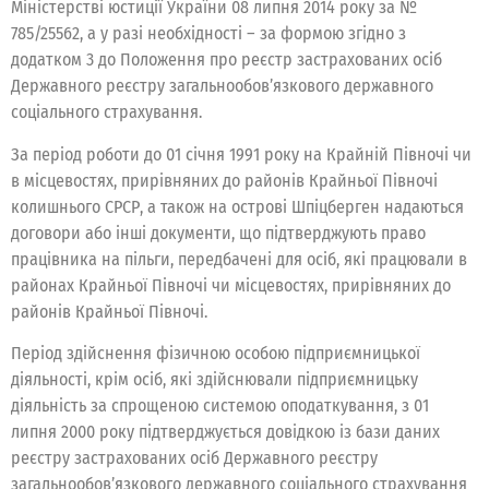
Міністерстві юстиції України 08 липня 2014 року за №
785/25562, а у разі необхідності – за формою згідно з
додатком 3 до Положення про реєстр застрахованих осіб
Державного реєстру загальнообов’язкового державного
соціального страхування.
За період роботи до 01 січня 1991 року на Крайній Півночі чи
в місцевостях, прирівняних до районів Крайньої Півночі
колишнього СРСР, а також на острові Шпіцберген надаються
договори або інші документи, що підтверджують право
працівника на пільги, передбачені для осіб, які працювали в
районах Крайньої Півночі чи місцевостях, прирівняних до
районів Крайньої Півночі.
Період здійснення фізичною особою підприємницької
діяльності, крім осіб, які здійснювали підприємницьку
діяльність за спрощеною системою оподаткування, з 01
липня 2000 року підтверджується довідкою із бази даних
реєстру застрахованих осіб Державного реєстру
загальнообов’язкового державного соціального страхування