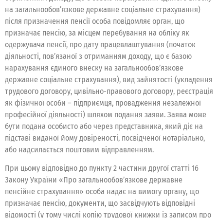
на загальнообов’язкове державне соціальне страхування)
після призначення пенсії особа повідомляє орган, що
призначає пенсію, за місцем перебування на обліку як
одержувача пенсії, про дату працевлаштування (початок
діяльності, пов’язаної з отриманням доходу, що є базою
нарахування єдиного внеску на загальнообов’язкове
державне соціальне страхування), вид зайнятості (укладення
трудового договору, цивільно-правового договору, реєстрація
як фізичної особи – підприємця, провадження незалежної
професійної діяльності) шляхом подання заяви. Заява може
бути подана особисто або через представника, який діє на
підставі виданої йому довіреності, посвідченої нотаріально,
або надсилається поштовим відправленням.
При цьому відповідно до пункту 2 частини другої статті 16
Закону України «Про загальнообов’язкове державне
пенсійне страхування» особа надає на вимогу органу, що
призначає пенсію, документи, що засвідчують відповідні
відомості (у тому числі копію трудової книжки із записом про