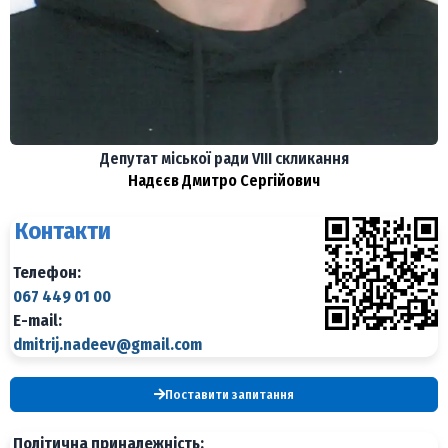
Депутат міської ради VIII скликання​
Надєєв Дмитро Сергійович
Контакти
Телефон:
067 449 01 00
E-mail:
dmitrij.nadeev@gmail.com
Поставити запитання
Політична приналежність: