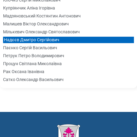
Клочко Сергій Миколайович
Купріянчик Аліна Ігорівна
Мадзяновський Костянтин Антонович
Малишев Віктор Олександрович
Мількевич Олександр Святославович
Надєєв Дмитро Сергійович
Паєнко Сергій Васильович
Петрук Петро Володимирович
Процун Світлана Миколаївна
Рак Оксана Іванівна
Сатко Олександр Васильович
Смиковський Андрій Леонідович
Ткаченко Ірина Анатоліївна
Трач Михайло Миколайович
Трегуб Руслан Георгійович
Устименко Олександр Митрофанович
Федорченко Людмила Петрівна
Черненко Валентина Василівна