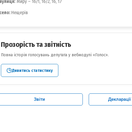
вулиця:
Миру – 16/1, 16/2, 16, 17
село:
Нещерів
Прозорість та звітність
Повна історія голосувань депутата у вебмодулі «Голос».
Дивитись статистику
Звіти
Декларації