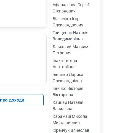
Афанасенко Сергій
Степанович
Біліченко Ігор
Олександрович
Грищенок Наталія
Володимирівна
Єльський Максим
Петрович
Іваха Тетяна
Анатоліївна
Ільєнко Лариса
Олександрівна
Іщенко Вікторія
Вікторівна
 про доходи
Кайнар Наталія
Василівна
Карамаш Микола
Миколайович
Кірейчук Вячеслав