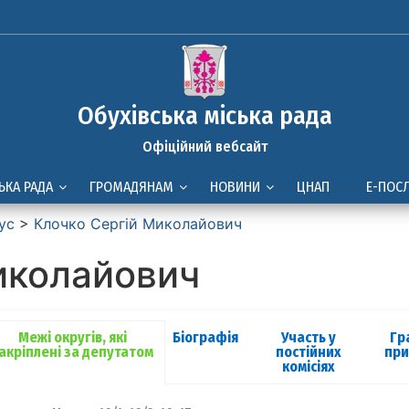
Обухівська міська рада
Офіційний вебсайт
ЬКА РАДА
ГРОМАДЯНАМ
НОВИНИ
ЦНАП
Е-ПОС
ус
>
Клочко Сергій Миколайович
иколайович
Межі округів, які
Біографія
Участь у
Гр
акріплені за депутатом
постійних
пр
комісіях