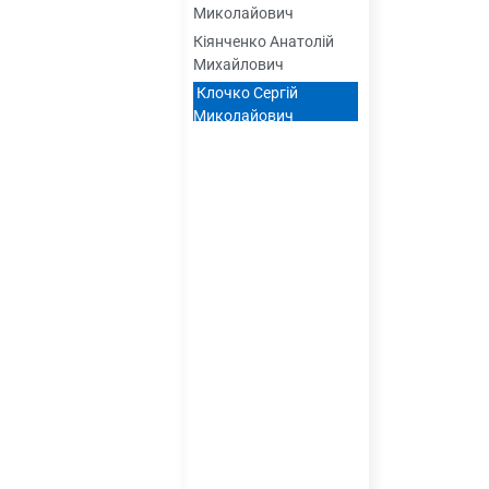
Миколайович
Кіянченко Анатолій
Михайлович
Клочко Сергій
Миколайович
Купріянчик Аліна
Ігорівна
Мадзяновський
Костянтин Антонович
Малишев Віктор
Олександрович
Мількевич Олександр
Святославович
Надєєв Дмитро
Сергійович
Паєнко Сергій
Васильович
Петрук Петро
Володимирович