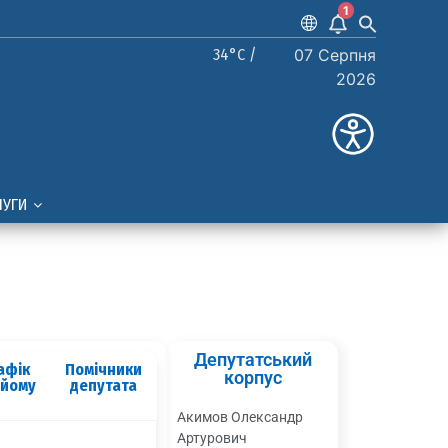
1
34°C /
07 Серпня
2026
ЛУГИ
Депутатський
афік
Помічники
корпус
ийому
депутата
Акимов Олександр
Артурович