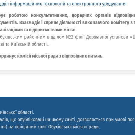
ідділ інформаційних технологій та електронного урядування
.
рує роботою консультативних, дорадчих органів відповід
кументів.
Взаємодіє і сприяє діяльності виконавчого комітету з
анізаціями та підприємствами міста:
бухівським районним відділом №2 філії Державної установи «Ц
ві та Київській області..
рдинує комісії міської ради з відповідних питань.
иївської області.
лів, що опубліковані на цьому сайті, дозволяється при умові по
ня) на офіційний сайт Обухівської міської ради.