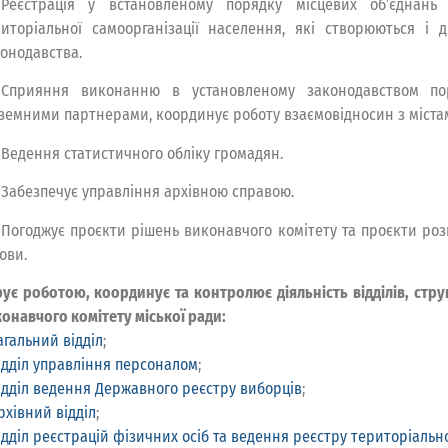
Реєстрація у встановленому порядку місцевих об’єднань 
иторіальної самоорганізації населення, які створюються і д
онодавства.
Сприяння виконанню в установленому законодавством по
земними партнерами, координує роботу взаємовідносин з міст
Ведення статистичного обліку громадян.
Забезпечує управління архівною справою.
Погоджує проєкти рішень виконавчого комітету та проєкти роз
ови.
ує роботою, координує та контролює діяльність відділів, стру
онавчого комітету міської ради:
агальний відділ
;
ідділ управління персоналом
;
ідділ ведення Державного реєстру виборців
;
рхівний відділ
;
ідділ реєстрацій фізичних осіб та ведення реєстру територіальн