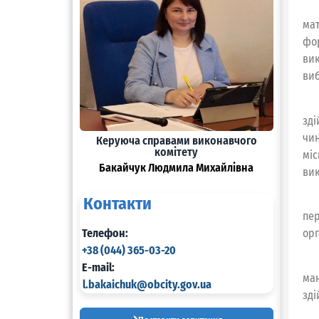
мат
фо
вик
виб
зді
чи
Керуюча справами виконавчого
комітету
міс
Бакайчук Людмила Михайлівна
вик
Контакти
пер
Телефон:
орг
+38 (044) 365-03-20
E-mail:
ма
l.bakaichuk@obcity.gov.ua
зді