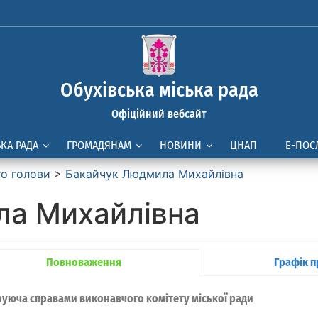
Обухівська міська рада
Офіційний вебсайт
ЬКА РАДА
ГРОМАДЯНАМ
НОВИНИ
ЦНАП
Е-ПОС
го голови
>
Бакайчук Людмила Михайлівна
ла Михайлівна
Повноваження
Графік 
уюча справами виконавчого комітету міської ради