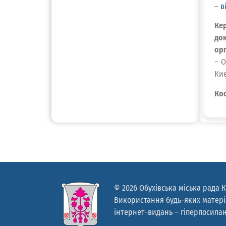
–
в
Ке
до
орг
– О
Киє
Коо
© 2026 Обухівська міська рада К
Використання будь-яких матеріа
інтернет-видань – гіперпосилан