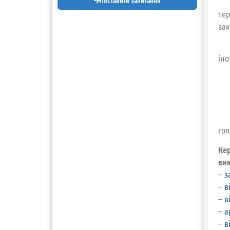
Поставити запитання
тер
зак
іно
гол
Кер
вик
–
з
–
в
–
в
–
а
–
в