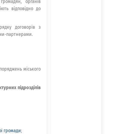
громадян, органів
іють відповідно до
рядку договорів з
ами-партнерами.
поряджень міського
ктурних підрозділів
ої громади
;