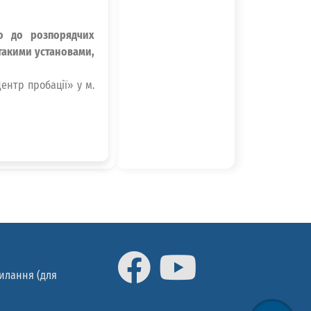
но до розпорядчих
 такими установами,
ентр пробації» у м.
силання (для