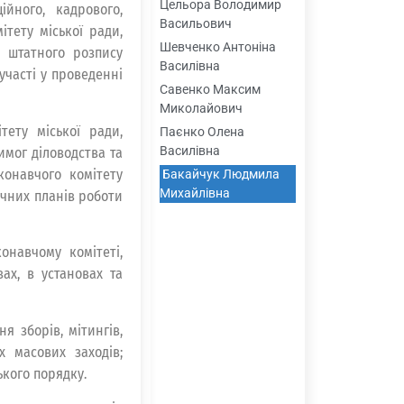
Цельора Володимир
ійного, кадрового,
Васильович
ітету міської ради,
Шевченко Антоніна
і штатного розпису
Василівна
участі у проведенні
Савенко Максим
Миколайович
тету міської ради,
Паєнко Олена
Василівна
имог діловодства та
конавчого комітету
Бакайчук Людмила
Михайлівна
точних планів роботи
навчому комітеті,
вах, в установах та
 зборів, мітингів,
х масових заходів;
кого порядку.