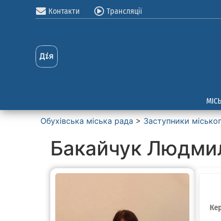
Контакти
Трансляції
МІС
Обухівська міська рада
>
Заступники місько
Бакайчук Людми
Кер