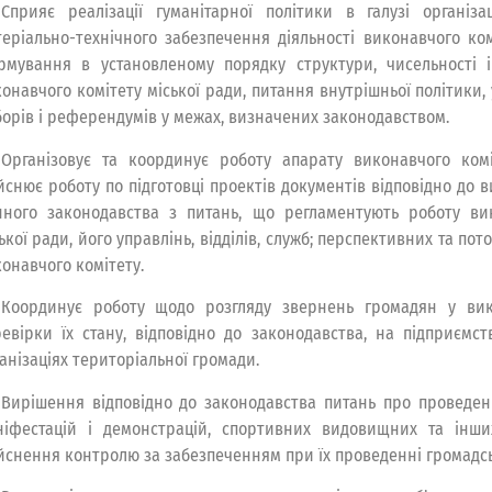
Сприяє реалізації гуманітарної політики в галузі організац
еріально-технічного забезпечення діяльності виконавчого ком
рмування в установленому порядку структури, чисельності 
онавчого комітету міської ради, питання внутрішньої політики, 
орів і референдумів у межах, визначених законодавством.
Організовує та координує роботу апарату виконавчого комі
йснює роботу по підготовці проектів документів відповідно до в
нного законодавства з питань, що регламентують роботу ви
ької ради, його управлінь, відділів, служб; перспективних та по
онавчого комітету.
Координує роботу щодо розгляду звернень громадян у вико
евірки їх стану, відповідно до законодавства, на підприємст
анізаціях територіальної громади.
Вирішення відповідно до законодавства питань про проведення
ніфестацій і демонстрацій, спортивних видовищних та інши
йснення контролю за забезпеченням при їх проведенні громадсь