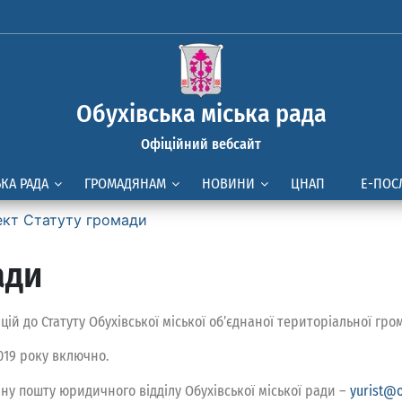
Обухівська міська рада
Офіційний вебсайт
ЬКА РАДА
ГРОМАДЯНАМ
НОВИНИ
ЦНАП
Е-ПОС
кт Статуту громади
ади
 до Статуту Обухівської міської об’єднаної територіальної гро
019 року включно.
ну пошту юридичного відділу Обухівської міської ради –
yurist@o