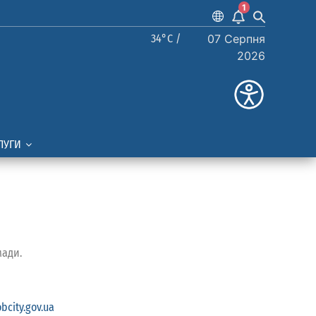
1
34°C /
07 Серпня
2026
ЛУГИ
мади.
bcity.gov.ua