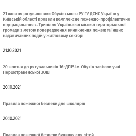
21 жовтня рятувальники Обухівського РУ ГУ ДСНС України у
Київській області провели комплексне пожежно-профілактичне
відпрацювання с. Трипілля Української міської територіальної
громади з метою попередження виникнення пожеж та інших
надзвичайних подій у житловому секторі
21.10.2021
20 жовтня до рятувальників 16-ДПРЧ м. Обухів завітали учні
Першотравенської ЗОШ
20.10.2021
Правила пожежної безпеки для школярів
20.10.2021
Правила пожежної безпеки будинку для дітей