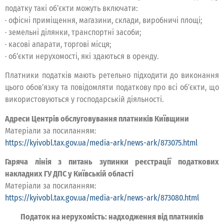
податку такі об’єкти можуть включати:
· офісні приміщення, магазини, склади, виробничі площі;
· земельні ділянки, транспортні засоби;
· касові апарати, торгові місця;
· об’єкти нерухомості, які здаються в оренду.
Платники податків мають ретельно підходити до виконання
цього обов’язку та повідомляти податкову про всі об’єкти, що
використовуються у господарській діяльності.
Адреси Центрів обслуговування платників Київщини
Матеріали за посиланням:
https://kyivobl.tax.gov.ua/media-ark/news-ark/873075.html
Гаряча лінія з питань зупинки реєстрації податкових
накладних ГУ ДПС у Київській області
Матеріали за посиланням:
https://kyivobl.tax.gov.ua/media-ark/news-ark/873080.html
Податок на нерухомість: надходження від платників