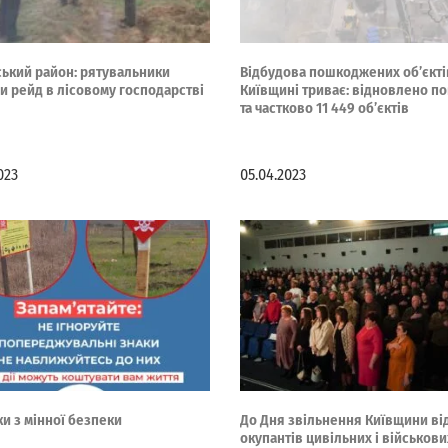
ський район: рятувальники
Відбудова пошкоджених об’єкті
и рейд в лісовому господарстві
Київщині триває: відновлено п
та частково 11 449 об’єктів
023
05.04.2023
и з мінної безпеки
До Дня звільнення Київщини ві
окупантів цивільних і військови