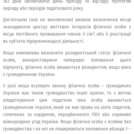
183 днів (включаючи день приїзду та від’їзду) протягом
періоду або періодів податкового року.
Достатньою (але не виключною) умовою визначення місця
знаходження центру життєвих інтересів фізичної особи є
місце постійного проживання членів її сім’ї або її реєстрації
як суб’єкта підприємницької діяльності.
Якщо неможливо визначити резидентський статус фізичної
особи, використовуючи попередні положення цього
підпункту, фізична особа вважається резидентом, якщо вона
є громадянином України.
У разі якщо всупереч закону фізична особа – громадянин
України має також громадянство іншої країни, то з метою
оподаткування цим податком така особа вважається
громадянином України, який не має права на залік податків,
сплачених за кордоном, передбаченого ПКУ або нормами
міжнародних угод України. Якщо фізична особа є особою без
громадянства і на неї не поширюються положення абзаців 1 –