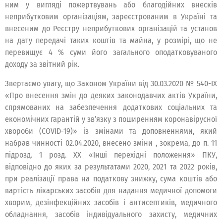
ним у вигляді пожертвувань або благодійних внесків
неприбутковим організаціям, зареєстрованим в Україні та
внесеним до Реєстру неприбуткових організацій та установ
на дату передачі таких коштів та майна, у розмірі, що не
перевищує 4 % суми його загального оподатковуваного
доходу за звітний рік.
Звертаємо увагу, що Законом України від 30.03.2020 № 540-IX
«Про внесення змін до деяких законодавчих актів України,
спрямованих на забезпечення додаткових соціальних та
економічних гарантій у зв’язку з поширенням коронавірусної
хвороби (COVID-19)» із змінами та доповненнями, який
набрав чинності 02.04.2020, внесено зміни , зокрема, до п. 11
підрозд. 1 розд. XX «Інші перехідні положення» ПКУ,
відповідно до яких за результатами 2020, 2021 та 2022 років,
при реалізації права на податкову знижку, сума коштів або
вартість лікарських засобів для надання медичної допомоги
хворим, дезінфекційних засобів і антисептиків, медичного
обладнання, засобів індивідуального захисту, медичних