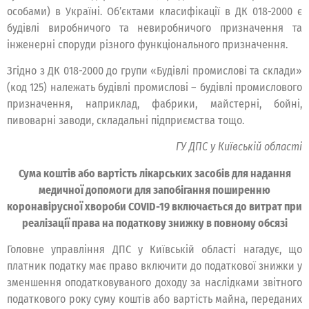
особами) в Україні. Об’єктами класифікації в ДК 018-2000 є
будівлі виробничого та невиробничого призначення та
інженерні споруди різного функціонального призначення.
Згідно з ДК 018-2000 до групи «Будівлі промислові та склади»
(код 125) належать будівлі промислові – будівлі промислового
призначення, наприклад, фабрики, майстерні, бойні,
пивоварні заводи, складальні підприємства тощо.
ГУ ДПС у Київській області
Сума коштів або вартість лікарських засобів для надання
медичної допомоги для запобігання поширенню
коронавірусної хвороби COVID-19 включається до витрат при
реалізації права на податкову знижку в повному обсязі
Головне управління ДПС у Київській області нагадує, що
платник податку має право включити до податкової знижки у
зменшення оподатковуваного доходу за наслідками звітного
податкового року суму коштів або вартість майна, переданих