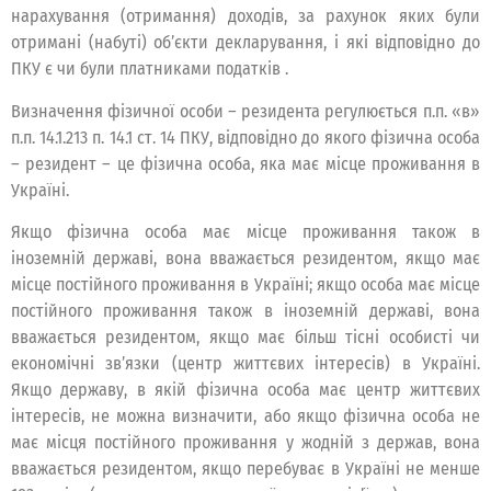
нарахування (отримання) доходів, за рахунок яких були
отримані (набуті) об’єкти декларування, і які відповідно до
ПКУ є чи були платниками податків .
Визначення фізичної особи – резидента регулюється п.п. «в»
п.п. 14.1.213 п. 14.1 ст. 14 ПКУ, відповідно до якого фізична особа
– резидент – це фізична особа, яка має місце проживання в
Україні.
Якщо фізична особа має місце проживання також в
іноземній державі, вона вважається резидентом, якщо має
місце постійного проживання в Україні; якщо особа має місце
постійного проживання також в іноземній державі, вона
вважається резидентом, якщо має більш тісні особисті чи
економічні зв’язки (центр життєвих інтересів) в Україні.
Якщо державу, в якій фізична особа має центр життєвих
інтересів, не можна визначити, або якщо фізична особа не
має місця постійного проживання у жодній з держав, вона
вважається резидентом, якщо перебуває в Україні не менше