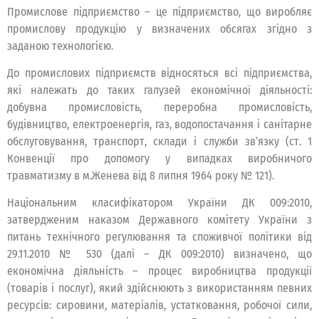
Промислове підприємство – це підприємство, що виробляє
промислову продукцію у визначених обсягах згідно з
заданою технологією.
До промислових підприємств відносяться всі підприємства,
які належать до таких галузей економічної діяльності:
добувна промисловість, переробна промисловість,
будівництво, електроенергія, газ, водопостачання і санітарне
обслуговування, транспорт, склади і служби зв’язку (ст. 1
Конвенції про допомогу у випадках виробничого
травматизму в м.Женева від 8 липня 1964 року № 121).
Національним класифікатором України ДК 009:2010,
затвердженим наказом Державного комітету України з
питань технічного регулювання та споживчої політики від
29.11.2010 № 530 (далі – ДК 009:2010) визначено, що
економічна діяльність – процес виробництва продукції
(товарів і послуг), який здійснюють з використанням певних
ресурсів: сировини, матеріалів, устатковання, робочої сили,