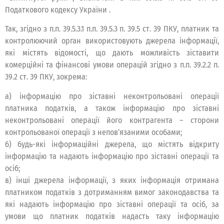
Податкового кодексу України .
Так, згідно з п.п. 39.5.3.1 п.п. 39.5.3 п. 39.5 ст. 39 ПКУ, платник та
контролюючий орган використовують джерела інформації,
які містять відомості, що дають можливість зіставити
комерційні та фінансові умови операцій згідно з п.п. 39.2.2 п.
39.2 ст. 39 ПКУ, зокрема:
а) інформацію про зіставні неконтрольовані операції
платника податків, а також інформацію про зіставні
неконтрольовані операції його контрагента – сторони
контрольованої операції з непов’язаними особами;
б) будь-які інформаційні джерела, що містять відкриту
інформацію та надають інформацію про зіставні операції та
осіб;
в) інші джерела інформації, з яких інформація отримана
платником податків з дотриманням вимог законодавства та
які надають інформацію про зіставні операції та осіб, за
умови що платник податків надасть таку інформацію