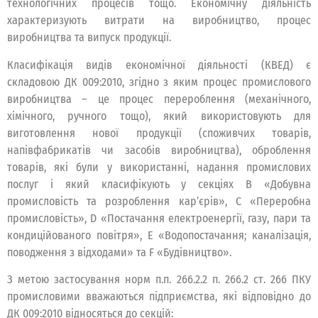
технологічних процесів тощо. Економічну діяльність
характеризують витрати на виробництво, процес
виробництва та випуск продукції.
Класифікація видів економічної діяльності (КВЕД) є
складовою ДК 009:2010, згідно з яким процес промислового
виробництва – це процес перероблення (механічного,
хімічного, ручного тощо), який використовують для
виготовлення нової продукції (споживчих товарів,
напівфабрикатів чи засобів виробництва), оброблення
товарів, які були у використанні, надання промислових
послуг і який класифікують у секціях B «Добувна
промисловість та розроблення кар’єрів», C «Переробна
промисловість», D «Постачання електроенергії, газу, пари та
кондиційованого повітря», E «Водопостачання; каналізація,
поводження з відходами» та F «Будівництво».
З метою застосування норм п.п. 266.2.2 п. 266.2 ст. 266 ПКУ
промисловими вважаються підприємства, які відповідно до
ДК 009:2010 відносяться до секцій: