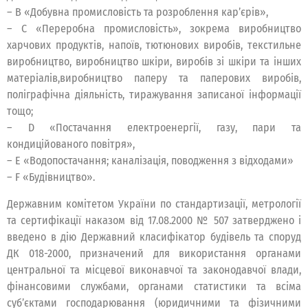
– B «Добувна промисловість та розроблення кар’єрів»,
– C «Переробна промисловість», зокрема виробництво
харчових продуктів, напоїв, тютюнових виробів, текстильне
виробництво, виробництво шкіри, виробів зі шкіри та інших
матеріалів,виробництво паперу та паперових виробів,
поліграфічна діяльність, тиражування записаної інформації
тощо;
– D «Постачання електроенергії, газу, пари та
кондиційованого повітря»,
– E «Водопостачання; каналізація, поводження з відходами»
– F «Будівництво».
Державним комітетом України по стандартизації, метрології
та сертифікації наказом від 17.08.2000 № 507 затверджено і
введено в дію Державний класифікатор будівель та споруд
ДК 018-2000, призначений для використання органами
центральної та місцевої виконавчої та законодавчої влади,
фінансовими службами, органами статистики та всіма
суб’єктами господарювання (юридичними та фізичними