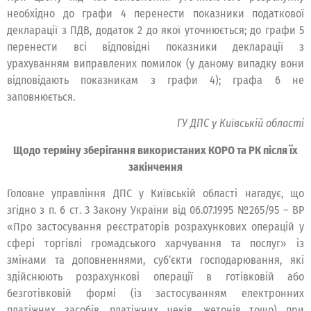
необхідно до графи 4 перенести показники податкової
декларації з ПДВ, додаток 2 до якої уточнюється; до графи 5
перенести всі відповідні показники декларації з
урахуванням виправлених помилок (у даному випадку вони
відповідають показникам з графи 4); графа 6 не
заповнюється.
ГУ ДПС у Київській області
Щодо терміну зберігання використаних КОРО та РК після їх
закінчення
Головне управління ДПС у Київській області нагадує, що
згідно з п. 6 ст. 3 Закону України від 06.07.1995 №265/95 – ВР
«Про застосування реєстраторів розрахункових операцій у
сфері торгівлі громадського харчування та послуг» із
змінами та доповненнями, суб’єкти господарювання, які
здійснюють розрахункові операції в готівковій або
безготівковій формі (із застосуванням електронних
платіжних засобів, платіжних чеків, жетонів тощо) при