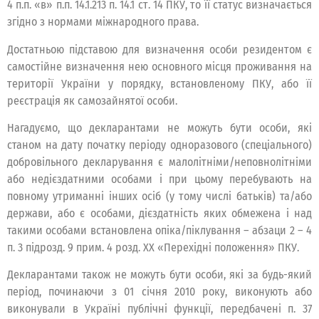
4 п.п. «в» п.п. 14.1.213 п. 14.1 ст. 14 ПКУ, то її статус визначається
згідно з нормами міжнародного права.
Достатньою підставою для визначення особи резидентом є
самостійне визначення нею основного місця проживання на
території України у порядку, встановленому ПКУ, або її
реєстрація як самозайнятої особи.
Нагадуємо, що декларантами не можуть бути особи, які
станом на дату початку періоду одноразового (спеціального)
добровільного декларування є малолітніми/неповнолітніми
або недієздатними особами і при цьому перебувають на
повному утриманні інших осіб (у тому числі батьків) та/або
держави, або є особами, дієздатність яких обмежена і над
такими особами встановлена опіка/піклування – абзаци 2 – 4
п. 3 підрозд. 9 прим. 4 розд. XX «Перехідні положення» ПКУ.
Декларантами також не можуть бути особи, які за будь-який
період, починаючи з 01 січня 2010 року, виконують або
виконували в Україні публічні функції, передбачені п. 37