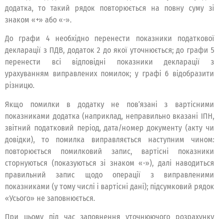
додатка, то такий рядок повторюється на повну суму зі
знаком «+» або «-».
До графи 4 необхідно перенести показники податкової
декларації з ПДВ, додаток 2 до якої уточнюється; до графи 5
перенести всі відповідні показники декларації з
урахуванням виправлених помилок; у графі 6 відобразити
різницю.
Якщо помилки в додатку не пов’язані з вартісними
показниками додатка (наприклад, неправильно вказані ІПН,
звітний податковий період, дата/номер документу (акту чи
довідки), то помилка виправляється наступним чином:
повторюється помилковий запис, вартісні показники
сторнуються (показуються зі знаком «-»), далі наводиться
правильний запис щодо операції з виправленими
показниками (у тому числі і вартісні дані); підсумковий рядок
«Усього» не заповнюється.
При цьому під час заповнення уточнюючого розрахунку