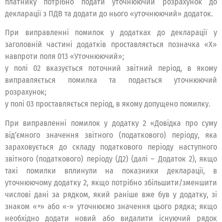
платнику потрібно подати уточнюючий розрахунок до
декларації з ПДВ та додати до нього «уточнюючий» додаток.
При виправленні помилок у додатках до декларації у
заголовній частині додатків проставляється позначка «Х»
навпроти поля 013 «Уточнюючий»;
у полі 02 вказується поточний звітний період, в якому
виправляється помилка та подається уточнюючий
розрахунок;
у полі 03 проставляється період, в якому допущено помилку.
При виправленні помилок у додатку 2 «Довідка про суму
від’ємного значення звітного (податкового) періоду, яка
зараховується до складу податкового періоду наступного
звітного (податкового) періоду (Д2) (далі – Додаток 2), якщо
такі помилки вплинули на показники декларації, в
уточнюючому додатку 2, якщо потрібно збільшити/зменшити
числові дані за рядком, який раніше вже був у додатку, зі
знаком «+» або «-» уточнюємо значення цього рядка; якщо
необхідно додати новий або видалити існуючий рядок