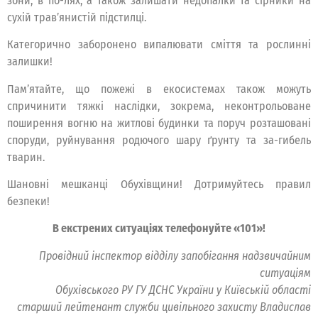
зони, в по-лях, а також залишати недопалки та сірники на
сухій трав’янистій підстилці.
Категорично заборонено випалювати сміття та рослинні
залишки!
Пам’ятайте, що пожежі в екосистемах також можуть
спричинити тяжкі наслідки, зокрема, неконтрольоване
поширення вогню на житлові будинки та поруч розташовані
споруди, руйнування родючого шару ґрунту та за-гибель
тварин.
Шановні мешканці Обухівщини! Дотримуйтесь правил
безпеки!
В екстрених ситуаціях телефонуйте «101»!
Провідний інспектор відділу запобігання надзвичайним
ситуаціям
Обухівського РУ ГУ ДСНС України у Київській області
старший лейтенант служби цивільного захисту Владислав