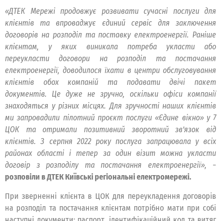
«ДТЕК Мережі продовжує розвивати сучасні послуги для
клієнтів та впроваджує єдиний сервіс для заключення
договорів на розподіл та поставку електроенергії. Раніше
клієнтам, у яких виникала потреба укласти або
переукласти договори на розподіл та постачання
електроенергії, доводилося їхати в центри обслуговування
клієнтів обох компаній та подавати двічі пакет
документів. Це дуже не зручно, оскільки офіси компанії
знаходяться у різних місцях. Для зручності наших клієнтів
ми запровадили пілотний проєкт послуги «Єдине вікно» у 7
ЦОК та отримали позитивний зворотний зв’язок від
клієнтів. З серпня 2022 року послуга запрацювала у всіх
районах області і тепер за один візит можна укласти
договір з розподілу та постачання електроенергії»,
−
розповіли в ДТЕК Київські регіональні електромережі.
При зверненні клієнта в ЦОК для переукладення договорів
на розподіл та постачання клієнтам потрібно мати при собі
наступні документи: паспорт, ідентифікаційний код та витяг