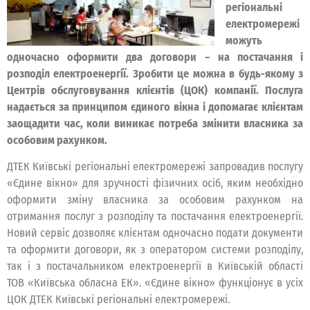
регіональні
електромережі
можуть
одночасно оформити два договори − на постачання і
розподіл електроенергії. Зробити це можна в будь-якому з
Центрів обслуговування клієнтів (ЦОК) компанії. Послуга
надається за принципом єдиного вікна і допомагає клієнтам
заощадити час, коли виникає потреба змінити власника за
особовим рахунком.
ДТЕК Київські регіональні електромережі запровадив послугу
«Єдине вікно» для зручності фізичних осіб, яким необхідно
оформити зміну власника за особовим рахунком на
отримання послуг з розподілу та постачання електроенергії.
Новий сервіс дозволяє клієнтам одночасно подати документи
та оформити договори, як з оператором системи розподілу,
так і з постачальником електроенергії в Київській області
ТОВ «Київська обласна ЕК». «Єдине вікно» функціонує в усіх
ЦОК ДТЕК Київські регіональні електромережі.