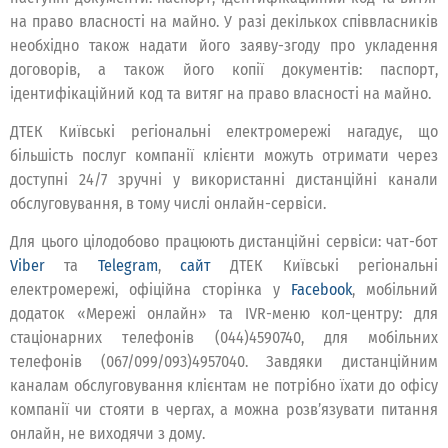
на право власності на майно. У разі декількох співвласників
необхідно також надати його заяву-згоду про укладення
договорів, а також його копії документів: паспорт,
ідентифікаційний код та витяг на право власності на майно.
ДТЕК Київські регіональні електромережі нагадує, що
більшість послуг компанії клієнти можуть отримати через
доступні 24/7 зручні у використанні дистанційні канали
обслуговування, в тому числі онлайн-сервіси.
Для цього цілодобово працюють дистанційні сервіси: чат-бот
Viber
та
Telegram
,
сайт
ДТЕК Київські регіональні
електромережі, офіційна сторінка у
Facebook
, мобільний
додаток «Мережі онлайн» та IVR-меню кол-центру: для
стаціонарних телефонів (044)4590740, для мобільних
телефонів (067/099/093)4957040. Завдяки дистанційним
каналам обслуговування клієнтам не потрібно їхати до офісу
компанії чи стояти в чергах, а можна розв’язувати питання
онлайн, не виходячи з дому.