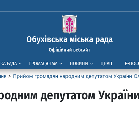
Обухівська міська рада
Офіційний вебсайт
ЬКА РАДА
ГРОМАДЯНАМ
НОВИНИ
ЦНАП
Е-ПОС
ння
>
Прийом громадян народним депутатом України О
родним депутатом Україн