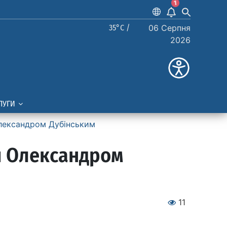
1
35°C /
06 Серпня
2026
ЛУГИ
лександром Дубінським
и Олександром
11