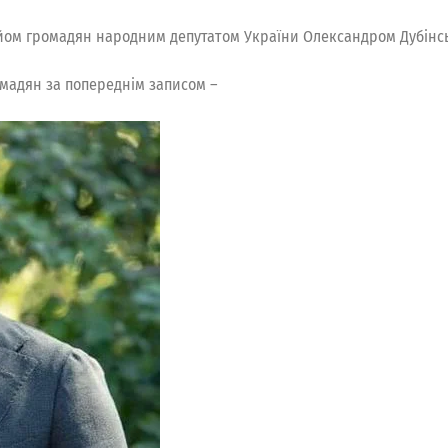
рийом громадян народним депутатом України Олександром Дубінськи
омадян за попереднім записом –