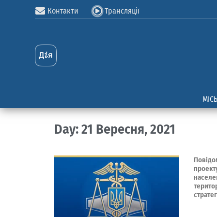
Контакти
Трансляції
МІС
Day: 21 Вересня, 2021
Повідо
проект
населен
територ
стратег