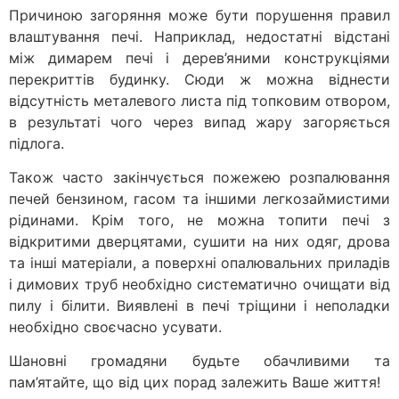
Причиною загоряння може бути порушення правил
влаштування печі. Наприклад, недостатні відстані
між димарем печі і дерев’яними конструкціями
перекриттів будинку. Сюди ж можна віднести
відсутність металевого листа під топковим отвором,
в результаті чого через випад жару загоряється
підлога.
Також часто закінчується пожежею розпалювання
печей бензином, гасом та іншими легкозаймистими
рідинами. Крім того, не можна топити печі з
відкритими дверцятами, сушити на них одяг, дрова
та інші матеріали, а поверхні опалювальних приладів
і димових труб необхідно систематично очищати від
пилу і білити. Виявлені в печі тріщини і неполадки
необхідно своєчасно усувати.
Шановні громадяни будьте обачливими та
пам’ятайте, що від цих порад залежить Ваше життя!