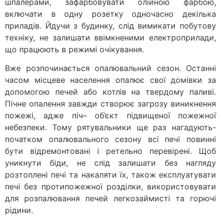
шпалерами, зафарбовувати олійною фарбою,
включати в одну розетку одночасно декілька
приладів. Йдучи з будинку, слід вимикати побутову
техніку, не залишати ввімкненими електроприлади,
що працюють в режимі очікування.
Вже розпочинається опалювальний сезон. Останні
часом місцеве населення опалює свої домівки за
допомогою печей або котлів на твердому паливі.
Пічне опалення завжди створює загрозу виникнення
пожежі, адже піч– об’єкт підвищеної пожежної
небезпеки. Тому рятувальники ще раз нагадують-
початком опалювального сезону всі печі повинні
бути відремонтовані і ретельно перевірені. Щоб
уникнути біди, не слід залишати без нагляду
розтоплені печі та накаляти їх, також експлуатувати
печі без протипожежної розділки, використовувати
для розпалювання печей легкозаймисті та горючі
рідини.