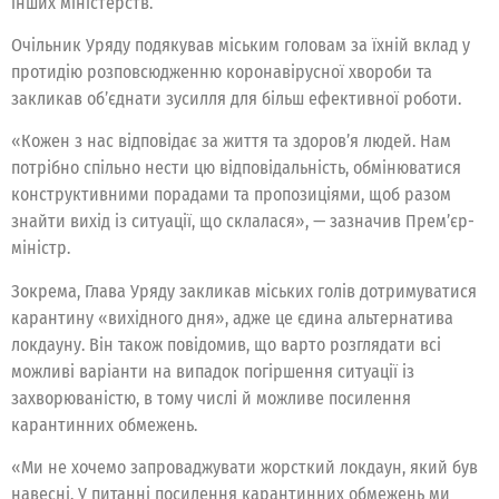
інших міністерств.
Очільник Уряду подякував міським головам за їхній вклад у
протидію розповсюдженню коронавірусної хвороби та
закликав об’єднати зусилля для більш ефективної роботи.
«Кожен з нас відповідає за життя та здоров’я людей. Нам
потрібно спільно нести цю відповідальність, обмінюватися
конструктивними порадами та пропозиціями, щоб разом
знайти вихід із ситуації, що склалася», — зазначив Прем’єр-
міністр.
Зокрема, Глава Уряду закликав міських голів дотримуватися
карантину «вихідного дня», адже це єдина альтернатива
локдауну. Він також повідомив, що варто розглядати всі
можливі варіанти на випадок погіршення ситуації із
захворюваністю, в тому числі й можливе посилення
карантинних обмежень.
«Ми не хочемо запроваджувати жорсткий локдаун, який був
навесні. У питанні посилення карантинних обмежень ми