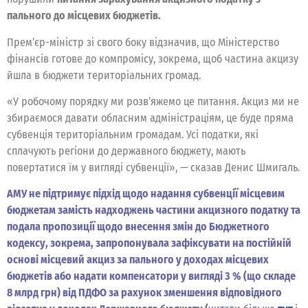
пального до місцевих бюджетів.
Прем’єр-міністр зі свого боку відзначив, що Міністерство
фінансів готове до компромісу, зокрема, щоб частина акцизу
йшла в бюджети територіальних громад.
«У робочому порядку ми розв’яжемо це питання. Акциз ми не
збираємося давати обласним адміністраціям, це буде пряма
субвенція територіальним громадам. Усі податки, які
сплачують регіони до державного бюджету, мають
повертатися їм у вигляді субвенції», — сказав Денис Шмигаль.
АМУ не підтримує підхід щодо надання субвенції місцевим
бюджетам замість надходжень частини акцизного податку та
подала пропозиції щодо внесення змін до Бюджетного
кодексу, зокрема, запропонувала зафіксувати на постійній
основі місцевий акциз за пального у доходах місцевих
бюджетів або надати компенсатори у вигляді 3 % (що складе
8 млрд грн) від ПДФО за рахунок зменшення відповідного