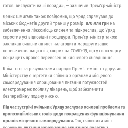
готові вислухати ваші поради», — зазначив Прем’єр-міністр.
Денис Шмигаль також повідомив, що Уряд спрямував до
міських бюджетів другий транш у розмірі
870 млн грн
на
забезпечення ліжкомісць киснем та підкреслив, що Уряд
спростив усі відповідні процедури. Прем’єр-міністр також
закликав очільників міст налагодити маршрутизацію
перевезення пацієнтів, хворих на COVID-19, що у свою чергу
покращить процес перевезення кисневого обладнання.
Крім того, за результатами наради Прем’єр-міністр доручив
Міністерству енергетики спільно з органами місцевого
самоврядування опрацювання питання потужностей
електромереж поблизу лікарень, щоб забезпечити
безперебійну подачу кисню.
Під час зустрічі очільник Уряду заслухав основні проблеми та
пропозиції міських голів щодо покращення функціонування
органів місцевого самоврядування.
Так, очільники міст
порушили
питання зарахування акцизного податку з