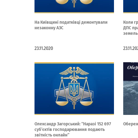
На Київщині податківці демонтували
Коли г
незаконну АЗС
ДПС пр
земель
23.11.2020
23.11.2
Олександр Загорський: “Наразі 152 697
Обереж
суб’єктів господарювання подають
звітність онлайн”