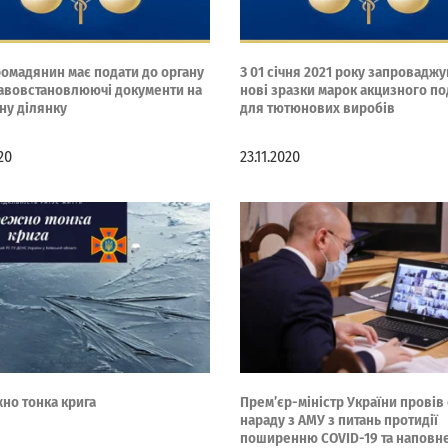
ромадянин має подати до органу
З 01 січня 2021 року запровадж
авовстановлюючі документи на
нові зразки марок акцизного по
ну ділянку
для тютюнових виробів
020
23.11.2020
но тонка крига
Прем’єр-міністр України провів
нараду з АМУ з питань протидії
поширенню COVID-19 та наповн