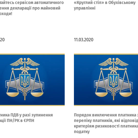
тайтесь сервісом автоматичного
«Круглий стіл» в Обухівському
ення декларації про майновий
управлінні
доходи!
020
11.03.2020
тника ПДВ у разі зупинення
Порядок виключення платника 
ації ПН/РК в ЄРПН
переліку платників, які відпові
критеріям ризиковості платник
податку