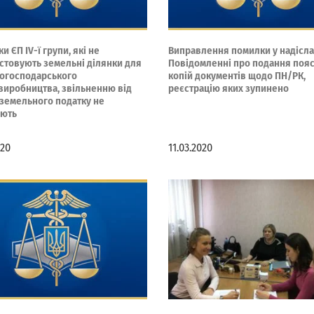
и ЄП ІV-ї групи, які не
Виправлення помилки у надісл
стовують земельні ділянки для
Повідомленні про подання пояс
когосподарського
копій документів щодо ПН/РК,
виробництва, звільненню від
реєстрацію яких зупинено
 земельного податку не
ають
020
11.03.2020