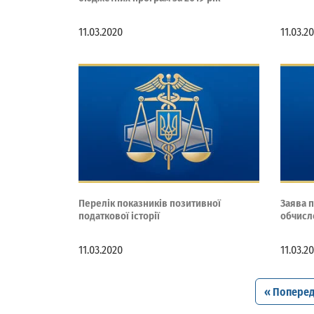
11.03.2020
11.03.2
Перелік показників позитивної
Заява п
податкової історії
обчисл
11.03.2020
11.03.2
« Попере