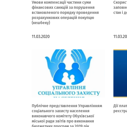
Умови компенсації частини суми
Скорис
фінансових санкцій за порушення
заповн
встановленого порядку проведення
стан і 
розрахункових операцій покупцю
(кешбеку)
11.03.2020
11.03.2
Публічне представлення Управлінням
Дії пла
соціального захисту населення
реєстр
виконавчого комітету Обухівської
міської ради звітів про виконання
бюджетних програм за 2019 рік