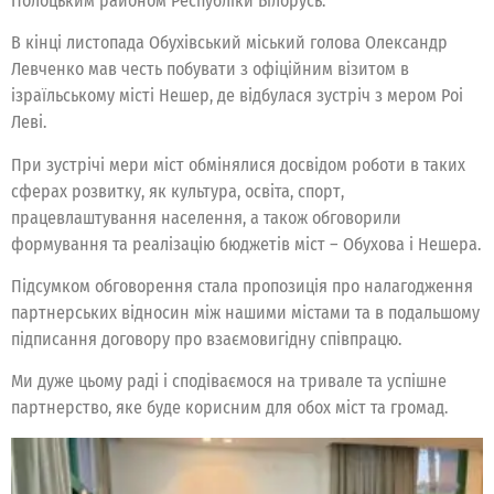
Полоцьким районом Республіки Білорусь.
В кінці листопада Обухівський міський голова Олександр
Левченко мав честь побувати з офіційним візитом в
ізраїльському місті Нешер, де відбулася зустріч з мером Роі
Леві.
При зустрічі мери міст обмінялися досвідом роботи в таких
сферах розвитку, як культура, освіта, спорт,
працевлаштування населення, а також обговорили
формування та реалізацію бюджетів міст – Обухова і Нешера.
Підсумком обговорення стала пропозиція про налагодження
партнерських відносин між нашими містами та в подальшому
підписання договору про взаємовигідну співпрацю.
Ми дуже цьому раді і сподіваємося на тривале та успішне
партнерство, яке буде корисним для обох міст та громад.