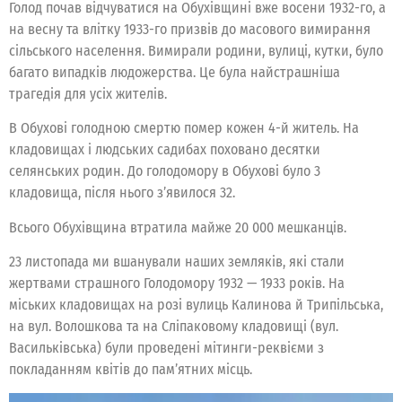
Голод почав відчуватися на Обухівщині вже восени 1932-го, а
на весну та влітку 1933-го призвів до масового вимирання
сільського населення. Вимирали родини, вулиці, кутки, було
багато випадків людожерства. Це була найстрашніша
трагедія для усіх жителів.
В Обухові голодною смертю помер кожен 4-й житель. На
кладовищах і людських садибах поховано десятки
селянських родин. До голодомору в Обухові було 3
кладовища, після нього з’явилося 32.
Всього Обухівщина втратила майже 20 000 мешканців.
23 листопада ми вшанували наших земляків, які стали
жертвами страшного Голодомору 1932 — 1933 років. На
міських кладовищах на розі вулиць Калинова й Трипільська,
на вул. Волошкова та на Сліпаковому кладовищі (вул.
Васильківська) були проведені мітинги-реквієми з
покладанням квітів до пам’ятних місць.