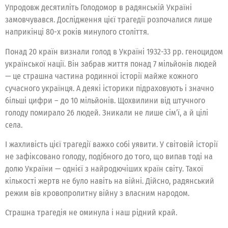
Упродовж десятиліть Голодомор в радянській Україні
замовчувався. Дослідження цієї трагедії розпочалися лише
наприкінці 80-х років минулого століття.
Понад 20 країн визнали голод в Україні 1932-33 рр. геноцидом
української нації. Він забрав життя понад 7 мільйонів людей
— це страшна частина родинної історії майже кожного
сучасного українця. А деякі історики підраховують і значно
більші цифри – до 10 мільйонів. Щохвилини від штучного
голоду помирало 26 людей. Зникали не лише сім’ї, а й цілі
села.
І жахливість цієї трагедії важко собі уявити. У світовій історії
не зафіксовано голоду, подібного до того, що випав тоді на
долю України — однієї з найродючіших країн світу. Такої
кількості жертв не було навіть на війні. Дійсно, радянський
режим вів кровопролитну війну з власним народом.
Страшна трагедія не оминула і наш рідний край.