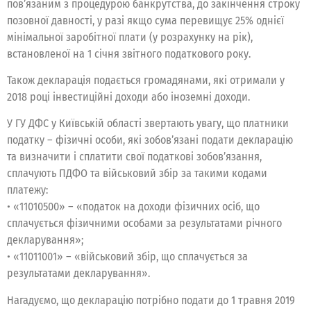
пов’язаним з процедурою банкрутства, до закінчення строку
позовної давності, у разі якщо сума перевищує 25% однієї
мінімальної заробітної плати (у розрахунку на рік),
встановленої на 1 січня звітного податкового року.
Також декларація подається громадянами, які отримали у
2018 році інвестиційні доходи або іноземні доходи.
У ГУ ДФС у Київській області звертають увагу, що платники
податку – фізичні особи, які зобов’язані подати декларацію
та визначити і сплатити свої податкові зобов’язання,
сплачують ПДФО та військовий збір за такими кодами
платежу:
• «11010500» – «податок на доходи фізичних осіб, що
сплачується фізичними особами за результатами річного
декларування»;
• «11011001» – «військовий збір, що сплачується за
результатами декларування».
Нагадуємо, що декларацію потрібно подати до 1 травня 2019