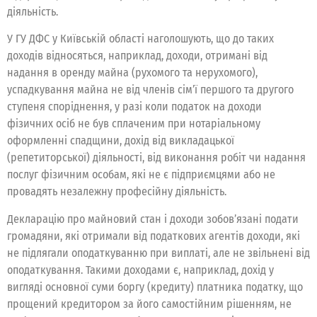
діяльність.
У ГУ ДФС у Київській області наголошують, що до таких
доходів відносяться, наприклад, доходи, отримані від
надання в оренду майна (рухомого та нерухомого),
успадкування майна не від членів сім’ї першого та другого
ступеня споріднення, у разі коли податок на доходи
фізичних осіб не був сплаченим при нотаріальному
оформленні спадщини, дохід від викладацької
(репетиторської) діяльності, від виконання робіт чи надання
послуг фізичним особам, які не є підприємцями або не
провадять незалежну професійну діяльність.
Декларацію про майновий стан і доходи зобов’язані подати
громадяни, які отримали від податкових агентів доходи, які
не підлягали оподаткуванню при виплаті, але не звільнені від
оподаткування. Такими доходами є, наприклад, дохід у
вигляді основної суми боргу (кредиту) платника податку, що
прощений кредитором за його самостійним рішенням, не