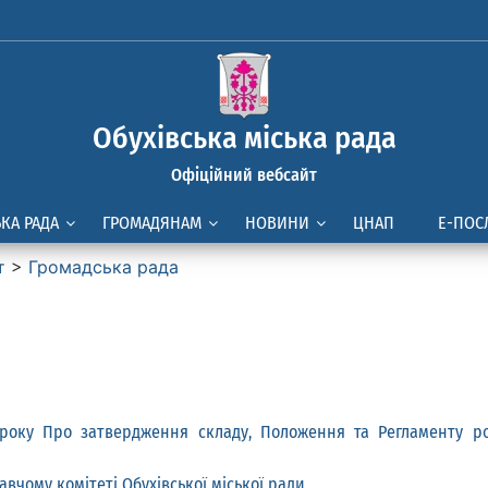
Обухівська міська рада
Офіційний вебсайт
ЬКА РАДА
ГРОМАДЯНАМ
НОВИНИ
ЦНАП
Е-ПОС
т
>
Громадська рада
ку Про затвердження складу, Положення та Регламенту роб
вчому комітеті Обухівської міської ради