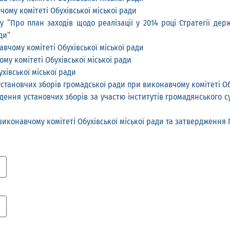
му комітеті Обухівської міської ради
“Про план заходів щодо реалізації у 2014 році Стратегії дер
ди”
вчому комітеті Обухівської міської ради
у комітеті Обухівської міської ради
хівської міської ради
установчих зборів громадської ради при виконавчому комітеті Об
ведення установчих зборів за участю інститутів громадянського 
виконавчому комітеті Обухівської міської ради та затвердження