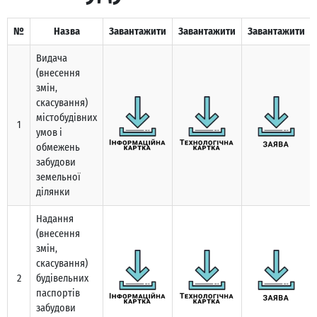
№
Назва
Завантажити
Завантажити
Завантажити
Видача
(внесення
змін,
скасування)
містобудівних
1
умов і
обмежень
забудови
земельної
ділянки
Надання
(внесення
змін,
скасування)
2
будівельних
паспортів
забудови