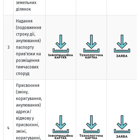
земельних
ділянок
Надання
(подовження
строку дії,
анулювання)
3
паспорту
прив’язки на
розміщення
тимчасових
споруд
Присвоєння
(зміну,
коригування,
анулювання)
адреси/
відмову у
присвоєнні,
4
зміні,
коригуванні,