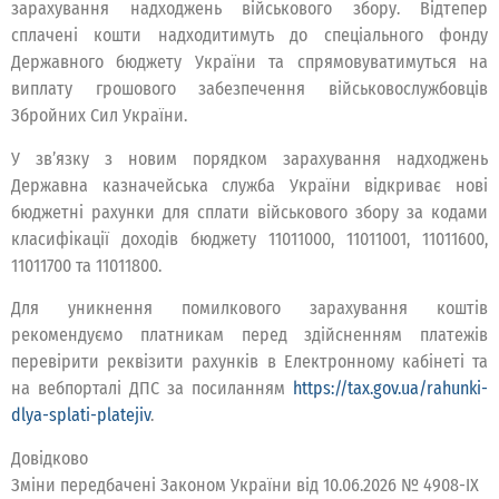
зарахування надходжень військового збору. Відтепер
сплачені кошти надходитимуть до спеціального фонду
Державного бюджету України та спрямовуватимуться на
виплату грошового забезпечення військовослужбовців
Збройних Сил України.
У зв’язку з новим порядком зарахування надходжень
Державна казначейська служба України відкриває нові
бюджетні рахунки для сплати військового збору за кодами
класифікації доходів бюджету 11011000, 11011001, 11011600,
11011700 та 11011800.
Для уникнення помилкового зарахування коштів
рекомендуємо платникам перед здійсненням платежів
перевірити реквізити рахунків в Електронному кабінеті та
на вебпорталі ДПС за посиланням
https://tax.gov.ua/rahunki-
dlya-splati-platejiv
.
Довідково
Зміни передбачені Законом України від 10.06.2026 № 4908-ІХ