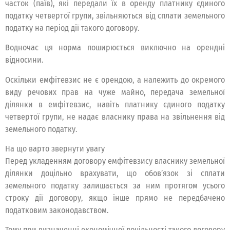
часток (паїв), які передали їх в оренду платнику єдиного
податку четвертої групи, звільняються від сплати земельного
податку на період дії такого договору.
Водночас ця норма поширюється виключно на орендні
відносини.
Оскільки емфітевзис не є орендою, а належить до окремого
виду речових прав на чуже майно, передача земельної
ділянки в емфітевзис, навіть платнику єдиного податку
четвертої групи, не надає власнику права на звільнення від
земельного податку.
На що варто звернути увагу
Перед укладенням договору емфітевзису власнику земельної
ділянки доцільно врахувати, що обов’язок зі сплати
земельного податку залишається за ним протягом усього
строку дії договору, якщо інше прямо не передбачено
податковим законодавством.
Тому при визначенні економічної доцільності такого договору