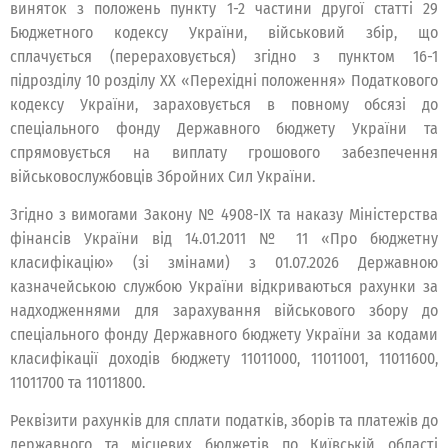
виняток з положень пункту 1-2 частини другої статті 29
Бюджетного кодексу України, військовий збір, що
сплачується (перераховується) згідно з пунктом 16-1
підрозділу 10 розділу XX «Перехідні положення» Податкового
кодексу України, зараховується в повному обсязі до
спеціального фонду Державного бюджету України та
спрямовується на виплату грошового забезпечення
військовослужбовців Збройних Сил України.
Згідно з вимогами Закону № 4908-ІХ та наказу Міністерства
фінансів України від 14.01.2011 № 11 «Про бюджетну
класифікацію» (зі змінами) з 01.07.2026 Державною
казначейською службою України відкриваються рахунки за
надходженнями для зарахування військового збору до
спеціального фонду Державного бюджету України за кодами
класифікації доходів бюджету 11011000, 11011001, 11011600,
11011700 та 11011800.
Реквізити рахунків для сплати податків, зборів та платежів до
державного та місцевих бюджетів по Київській області