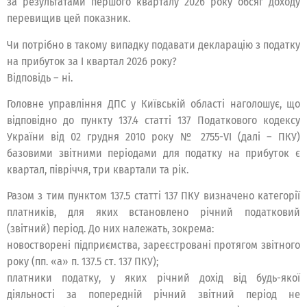
за результатами першого кварталу 2026 року обсяг доходу
перевищив цей показник.
Чи потрібно в такому випадку подавати декларацію з податку
на прибуток за І квартал 2026 року?
Відповідь – ні.
Головне управління ДПС у Київській області наголошує, що
відповідно до пункту 137.4 статті 137 Податкового кодексу
України від 02 грудня 2010 року № 2755-VІ (далі – ПКУ)
базовими звітними періодами для податку на прибуток є
квартал, півріччя, три квартали та рік.
Разом з тим пунктом 137.5 статті 137 ПКУ визначено категорії
платників, для яких встановлено річний податковий
(звітний) період. До них належать, зокрема:
новостворені підприємства, зареєстровані протягом звітного
року (пп. «а» п. 137.5 ст. 137 ПКУ);
платники податку, у яких річний дохід від будь-якої
діяльності за попередній річний звітний період не