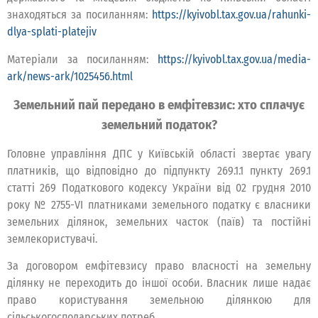
знаходяться за посиланням:
https://kyivobl.tax.gov.ua/rahunki-
dlya-splati-platejiv
Матеріали за посиланням:
https://kyivobl.tax.gov.ua/media-
ark/news-ark/1025456.html
Земельний пай передано в емфітевзис: хто сплачує
земельний податок?
Головне управління ДПС у Київській області звертає увагу
платників, що відповідно до підпункту 269.1.1 пункту 269.1
статті 269 Податкового кодексу України від 02 грудня 2010
року № 2755-VІ платниками земельного податку є власники
земельних ділянок, земельних часток (паїв) та постійні
землекористувачі.
За договором емфітевзису право власності на земельну
ділянку не переходить до іншої особи. Власник лише надає
право користування земельною ділянкою для
сільськогосподарських потреб.