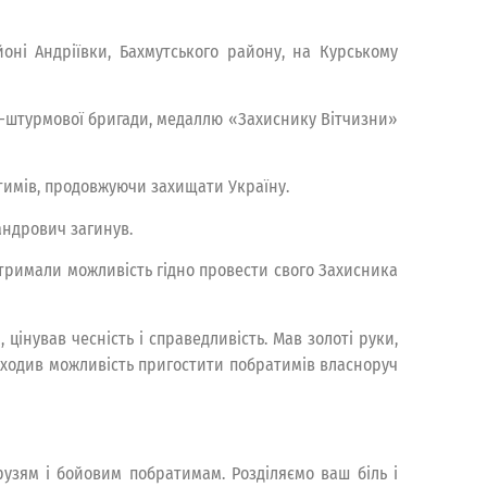
ні Андріївки, Бахмутського району, на Курському
но-штурмової бригади, медаллю «Захиснику Вітчизни»
атимів, продовжуючи захищати Україну.
андрович загинув.
отримали можливість гідно провести свого Захисника
нував чесність і справедливість. Мав золоті руки,
находив можливість пригостити побратимів власноруч
друзям і бойовим побратимам. Розділяємо ваш біль і