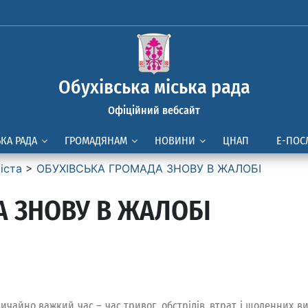
Обухівська міська рада
Офіційний вебсайт
ЬКА РАДА
ГРОМАДЯНАМ
НОВИНИ
ЦНАП
Е-ПОС
іста
>
ОБУХІВСЬКА ГРОМАДА ЗНОВУ В ЖАЛОБІ
А ЗНОВУ В ЖАЛОБІ
чайно важкий час – час тривог, обстрілів, втрат і щоденних ви