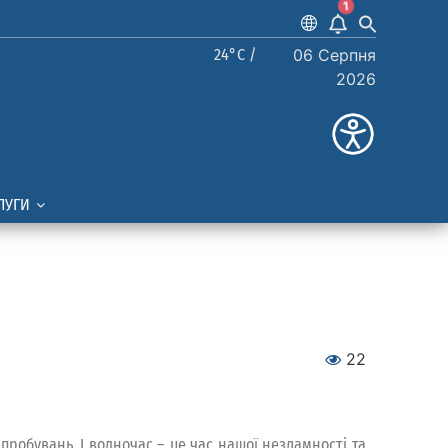
1
24°C /
06 Серпня
2026
ЛУГИ
22
пробувань. І водночас – це час нашої незламності та