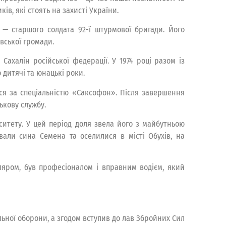
ів, які стоять на захисті України.
 старшого солдата 92-ї штурмової бригади. Його
івської громади.
халін російської федерації. У 1974 році разом із
 дитячі та юнацькі роки.
ся за спеціальністю «Саксофон». Після завершення
ькову службу.
рситету. У цей період доля звела його з майбутньою
али сина Семена та оселилися в місті Обухів, на
ляром, був професіоналом і вправним водієм, який
ної оборони, а згодом вступив до лав Збройних Сил