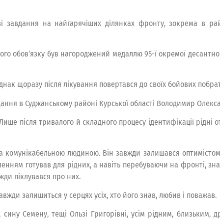
і завдання на найгарячіших ділянках фронту, зокрема в райо
ового обов’язку був нагороджений медаллю 95-ї окремої десант
однак щоразу після лікування повертався до своїх бойових побр
вдання в Суджанському районі Курської області Володимир Олекс
 Лише після тривалого й складного процесу ідентифікації рідні 
комунікабельною людиною. Він завжди залишався оптимістом, ці
оленням готував для рідних, а навіть перебуваючи на фронті, з
ди піклувався про них.
жди залишиться у серцях усіх, хто його знав, любив і поважав.
сину Семену, тещі Ользі Григорівні, усім рідним, близьким, 