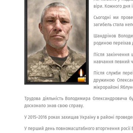
віри. Кожного дня 
Сьогодні ми пров
загибель стала неп
Шандрінов Володим
родиною переїхав д
Після закінчення 
навчання певний ч
Після служби пере
дружиною Олексан
мікрорайоні Яблун
Трудова діяльність Володимира Олександровича бу
досконало знав свою справу.
У 2015–2016 роках захищав Україну в районі проведе
У перший день повномасштабного вторгнення росії 