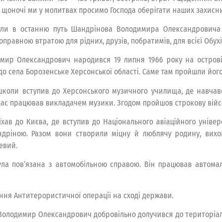
і щоночі ми у молитвах просимо Господа оберігати наших захисник
ели в останню путь Шандрінова Володимира Олександровича —
оправною втратою для рідних, друзів, побратимів, для всієї Обух
ир Олександрович народився 19 липня 1966 року на острові Са
о села Борозенське Херсонської області. Саме там пройшли його
школи вступив до Херсонського музичного училища, де навчав
ас працював викладачем музики. Згодом пройшов строкову війс
їхав до Києва, де вступив до Національного авіаційного уніве
дріною. Разом вони створили міцну й люблячу родину, вихов
евий.
ла пов’язана з автомобільною справою. Він працював автома
ння Антитерористичної операції на сході держави.
Володимир Олександрович добровільно долучився до територіаль