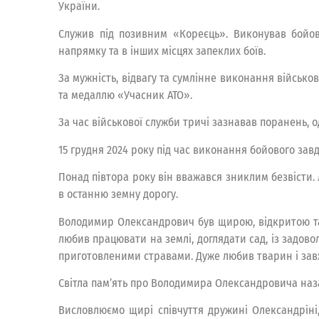
України.
Служив під позивним «Кореєць». Виконував бойов
напрямку та в інших місцях запеклих боїв.
За мужність, відвагу та сумлінне виконання військ
та медаллю «Учасник АТО».
За час військової служби тричі зазнавав поранень, 
15 грудня 2024 року під час виконання бойового за
Понад півтора року він вважався зниклим безвісти.
в останню земну дорогу.
Володимир Олександрович був щирою, відкритою та 
любив працювати на землі, доглядати сад, із задов
приготовленими стравами. Дуже любив тварин і завж
Світла пам’ять про Володимира Олександровича назав
Висловлюємо щирі співчуття дружині Олександріні, 