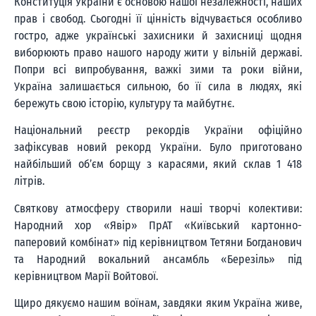
Конституція України є основою нашої незалежності, наших
прав і свобод. Сьогодні її цінність відчувається особливо
гостро, адже українські захисники й захисниці щодня
виборюють право нашого народу жити у вільній державі.
Попри всі випробування, важкі зими та роки війни,
Україна залишається сильною, бо її сила в людях, які
бережуть свою історію, культуру та майбутнє.
Національний реєстр рекордів України офіційно
зафіксував новий рекорд України. Було приготовано
найбільший об’єм борщу з карасями, який склав 1 418
літрів.
Святкову атмосферу створили наші творчі колективи:
Народний хор «Явір» ПрАТ «Київський картонно-
паперовий комбінат» під керівництвом Тетяни Богданович
та Народний вокальний ансамбль «Березіль» під
керівництвом Марії Войтової.
Щиро дякуємо нашим воїнам, завдяки яким Україна живе,