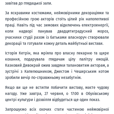
завітав до глядацької зали.
За яскравими костюмами, неймовірними декораціями та
професійною грою акторів стоїть цілий рік наполегливої
праці. Навіть під час зимових відключень електроенергії,
коли надворі панував двадцятиградусний мороз,
учасники студії разом із батьками власноруч створювали
декорації та готували кожну деталь майбутньої вистави.
Історія Кетрін, яка мріяла про власну пекарню та щире
кохання, подарувала глядачам цілу палітру емоцій.
Казковий Дивокрай ожив завдяки талановитим акторам, а
зустрічі з Капелюшником, Джестом і Чеширським котом
зробили вечір по-справжньому незабутнім.
Якщо ви ще не встигли побачити виставу, маєте чудову
нагоду. Уже завтра, 27 червня, о 17:00 в Обухівському
центрі культури і дозвілля відбудеться ще один показ.
Запрошуємо всіх охочих стати частиною неймовірної