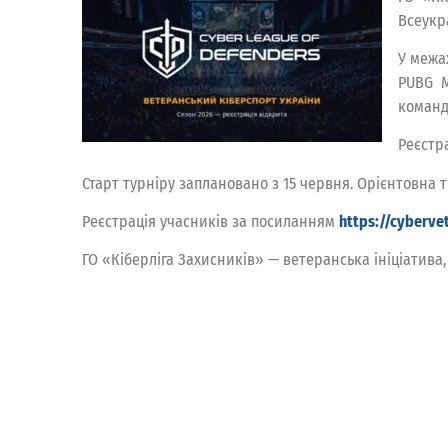
Всеукра
У межа
PUBG M
командн
Реєстр
Старт турніру заплановано з 15 червня. Орієнтовна т
Реєстрація учасників за посиланням
https://cyberv
ГО «Кіберліга Захисників» — ветеранська ініціатива,