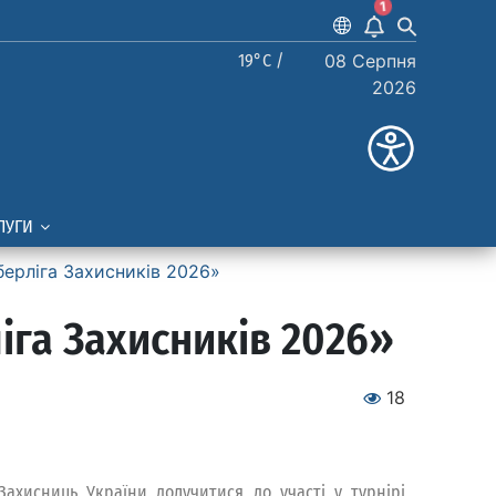
1
19°C /
08 Серпня
2026
ЛУГИ
берліга Захисників 2026»
іга Захисників 2026»
18
Захисниць України долучитися до участі у турнірі