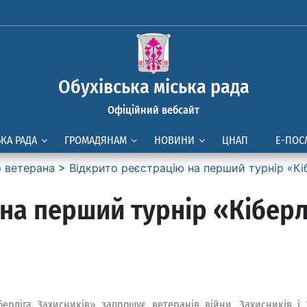
Обухівська міська рада
Офіційний вебсайт
ЬКА РАДА
ГРОМАДЯНАМ
НОВИНИ
ЦНАП
Е-ПОС
р ветерана
>
Відкрито реєстрацію на перший турнір «Кі
на перший турнір «Кіберл
берліга Захисників» запрошує ветеранів війни, Захисників і 