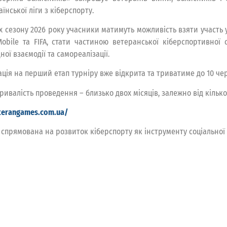
їнської ліги з кіберспорту.
х сезону 2026 року учасники матимуть можливість взяти участь у
obile та FIFA, стати частиною ветеранської кіберспортивної с
ої взаємодії та самореалізації.
ація на перший етап турніру вже відкрита та триватиме до 10 че
ривалість проведення – близько двох місяців, залежно від кільк
eterangames.com.ua/
 спрямована на розвиток кіберспорту як інструменту соціальної а