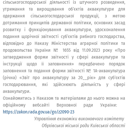
сільськогосподарської діяльності із штучного розведення,
утримання та вирощування об’єктів аквакультури для
одержання сільськогосподарської продукції, з метою
дотримання принципів державної політики, основних засад
розвитку і функціонування аквакультури, удосконалення
подання щорічної звітності суб’єктів рибного господарства,
відповідно до Наказу Міністерства аграрної політики та
продовольства України № 1655 від 11.09.2023 року «Про
затвердження форми звітності у сфері аквакультури та
інструкції щодо її заповнення» передбачено порядок
заповнення та подання форми звітності № 1А-аквакультура
(річна) «Звіт про аквакультуру за 20__рік» для суб’єктів
господарювання, які здійснюють діяльність у сфері
аквакультури.
Ознайомитись з Наказом та матеріалами до нього можна на
офіційному вебсайті Верховної ради України:
https://zakon.rada.gov.ua/go/z2090-23
Управління економіки виконавчого комітету
Обухівської міської ради Київської області