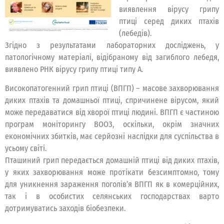
виявлення вірусу грипу
птиці серед диких птахів
(лебедів).
Згідно з результатами лабораторних досліджень, у
патологічному матеріалі, відібраному від загиблого лебедя,
виявлено РНК вірусу грипу птиці типу А.
Високопатогенний грип птиці (ВПГП) – масове захворювання
диких птахів та домашньої птиці, спричинене вірусом, який
може передаватися від хворої птиці людині. ВПГП є частиною
програм моніторингу ВООЗ, оскільки, окрім значних
економічних збитків, має серйозні наслідки для суспільства в
усьому світі.
Пташиний грип передається домашній птиці від диких птахів,
у яких захворювання може протікати безсимптомно, тому
для уникнення зараження поголів’я ВПГП як в комерційних,
так і в особистих селянських господарствах варто
дотримуватись заходів біобезпеки.