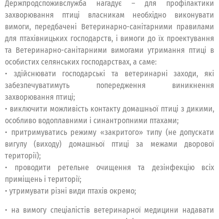
Держпродспоживслужба нагадує – для профілактики
захворювання птиці власникам необхідно виконувати
вимоги, передбачені Ветеринарно-санітарними правилами
для птахівницьких господарств, і вимоги до їх проектування
та Ветеринарно-санітарними вимогами утримання птиці в
особистих селянських господарствах, а саме:
• здійснювати господарські та ветеринарні заходи, які
забезпечуватимуть попередження виникнення
захворювання птиці;
• виключити можливість контакту домашньої птиці з дикими,
особливо водоплавними і синантропними птахами;
• притримуватись режиму «закритого» типу (не допускати
вигулу (виходу) домашньої птиці за межами дворової
території);
• проводити ретельне очищення та дезінфекцію всіх
приміщень і території;
• утримувати різні види птахів окремо;
• на вимогу спеціалістів ветеринарної медицини надавати