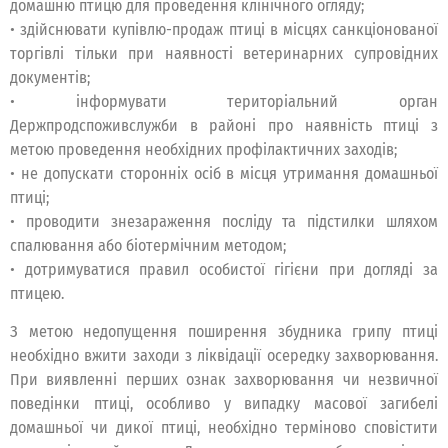
домашню птицю для проведення клінічного огляду;
• здійснювати купівлю-продаж птиці в місцях санкціонованої
торгівлі тільки при наявності ветеринарних супровідних
документів;
• інформувати територіальний орган
Держпродспоживслужби в районі про наявність птиці з
метою проведення необхідних профілактичних заходів;
• не допускати сторонніх осіб в місця утримання домашньої
птиці;
• проводити знезараження посліду та підстилки шляхом
спалювання або біотермічним методом;
• дотримуватися правил особистої гігієни при догляді за
птицею.
З метою недопущення поширення збудника грипу птиці
необхідно вжити заходи з ліквідації осередку захворювання.
При виявленні перших ознак захворювання чи незвичної
поведінки птиці, особливо у випадку масової загибелі
домашньої чи дикої птиці, необхідно терміново сповістити