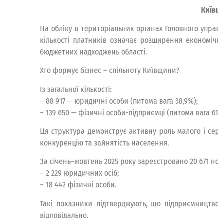
Київ
На обліку в територіальних органах Головного управ
кількості платників означає розширення економіч
бюджетних надходжень області.
Хто формує бізнес – спільноту Київщини?
Із загальної кількості:
– 88 917 — юридичні особи (питома вага 38,9%);
– 139 650 — фізичні особи-підприємці (питома вага 61,
Ця структура демонструє активну роль малого і се
конкуренцію та зайнятість населення.
За січень–жовтень 2025 року зареєстровано 20 671 но
– 2 229 юридичних осіб;
– 18 442 фізичні особи.
Такі показники підтверджують, що підприємництв
відповідально.