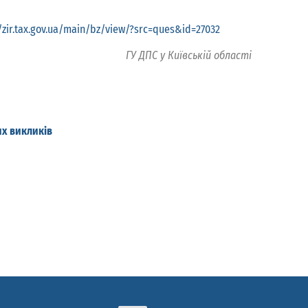
//zir.tax.gov.ua/main/bz/view/?src=ques&id=27032
ГУ ДПС у Київській області
их викликів