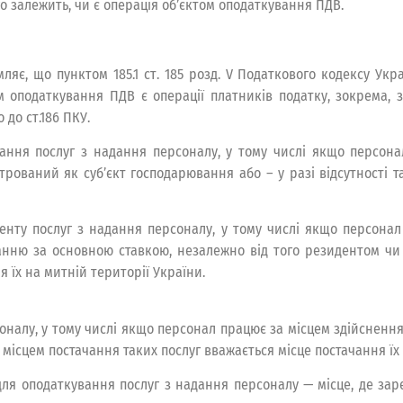
о залежить, чи є операція об’єктом оподаткування ПДВ.
ляє, що пунктом 185.1 ст. 185 розд. V Податкового кодексу Укр
 оподаткування ПДВ є операції платників податку, зокрема, з
 до ст.186 ПКУ.
тачання послуг з надання персоналу, у тому числі якщо персон
трований як суб’єкт господарювання або – у разі відсутності т
нту послуг з надання персоналу, у тому числі якщо персонал 
анню за основною ставкою, незалежно від того резидентом чи 
 їх на митній території України.
оналу, у тому числі якщо персонал працює за місцем здійснення 
, місцем постачання таких послуг вважається місце постачання їх
ля оподаткування послуг з надання персоналу — місце, де за