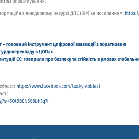
єктом оподаткування.
формаційно-довідковому ресурсі ДПС (ЗІР) за посиланням:
https:
ет – головний інструмент цифрової взаємодії з податковою
-сурдоперекладу в ЦОПах
титуцій ЄС: говорили про безпеку та стійкість в умовах глобальн
 області
https://www.facebook.com/tax.kyiv.oblast
асті
6g?si=5OtBBEN5G8bh3q7f