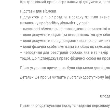
Контролюючий орган, отримавши ці документи, переві
Підстави для відмови
Підпунктом 2 п. 6.7 розд. VI Порядку № 1588 визн
незалежну професійну діяльність, у разі:
– наявності обмежень на провадження незалежної пр
– коли документи подані за неналежним місцем облі
– коли документи не відповідають встановленим вимо
– коли фізична особа вже взята на облік як самозай
– неподання для реєстрації особою, яка має намір 
тощо), що підтверджує право фізичної особи на про
Після усунення причин, що були підставою для відмо
Детальніше про це читайте у Загальнодоступному ін
Опода
Питання оподаткування послуг з надання персоналу ч