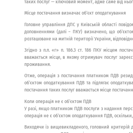
таких послуг — ключовий момент, адже саме від ньог
Місце постачання визначає об’єкт оподаткування
Головне управління ДПС у Київській області повідом
доповненнями (далі – ПКУ) визначено, що об’єктом
розташоване на митній території України, відповідно
Згідно з п.п. «г» п. 186.3 ст. 186 ПКУ місцем пос
вважається місце, в якому отримувач послуг зареєс
проживання.
Отже, операція з постачання платником ПДВ резиде
об’єктом оподаткування ПДВ та підлягає оподаткув
постачання таких послуг вважається місце постачання
Коли операція не є об’єктом ПДВ
У разі, якщо платником ПДВ послуги з надання перс
операція не є об’єктом оподаткування ПДВ, оскільки
Виходячи із вищевикладеного, головний критерій д