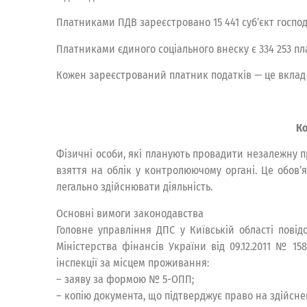
Платниками ПДВ зареєстровано 15 441 суб’єкт господ
Платниками єдиного соціального внеску є 334 253 пла
Кожен зареєстрований платник податків — це вклад 
Ко
Фізичні особи, які планують провадити незалежну п
взяття на облік у контролюючому органі. Це обов’
легально здійснювати діяльність.
Основні вимоги законодавства
Головне управління ДПС у Київській області повідо
Міністерства фінансів України від 09.12.2011 № 15
інспекції за місцем проживання:
– заяву за формою № 5-ОПП;
– копію документа, що підтверджує право на здійснен