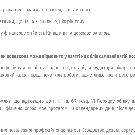
арювання — майже стільки ж, скільки торік.
тники, що на 16 234 більше, ніж рік тому.
у фінансову стійкість Київщини та держави загалом.
ли податкова може відмовити у взятті на облік самозайнятій ос
рофесійну діяльність — адвокати, нотаріуси, аудитори, лікарі, 
язковий крок перед початком роботи, адже лише після реєстрац
мляє, що відповідно до п.п. 1 п. 6.7 розд. VI Порядку обліку 
88, фізична особа має протягом 10 календарних днів після де
ня незалежної професійної діяльності (свідоцтво, дозвіл, серти