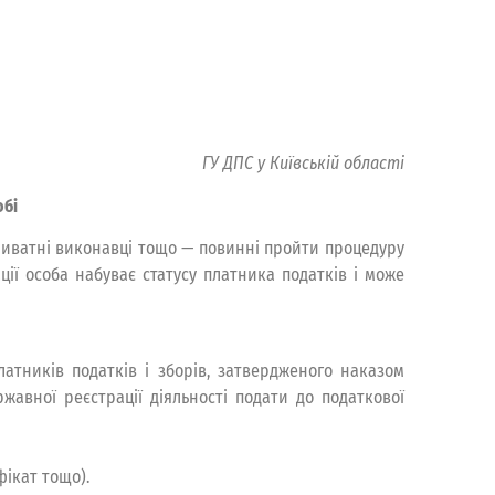
ГУ ДПС у Київській області
обі
приватні виконавці тощо — повинні пройти процедуру
ії особа набуває статусу платника податків і може
платників податків і зборів, затвердженого наказом
ржавної реєстрації діяльності подати до податкової
фікат тощо).