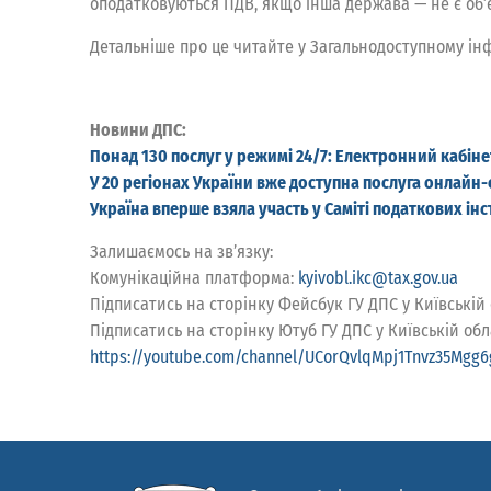
оподатковуються ПДВ, якщо інша держава — не є об’
Детальніше про це читайте у Загальнодоступному ін
Новини ДПС:
Понад 130 послуг у режимі 24/7: Електронний кабін
У 20 регіонах України вже доступна послуга онлайн
Україна вперше взяла участь у Саміті податкових інс
Залишаємось на зв’язку:
Комунікаційна платформа:
kyivobl.ikc@tax.gov.ua
Підписатись на сторінку Фейсбук ГУ ДПС у Київській
Підписатись на сторінку Ютуб ГУ ДПС у Київській обл
https://youtube.com/channel/UCorQvlqMpj1Tnvz35Mgg