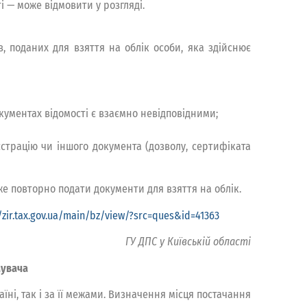
і — може відмовити у розгляді.
, поданих для взяття на облік особи, яка здійснює
кументах відомості є взаємно невідповідними;
єстрацію чи іншого документа (дозволу, сертифіката
же повторно подати документи для взяття на облік.
//zir.tax.gov.ua/main/bz/view/?src=ques&id=41363
ГУ ДПС у Київській області
мувача
ні, так і за її межами. Визначення місця постачання