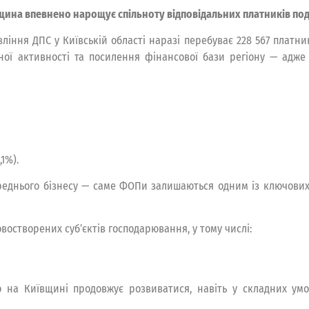
щина впевнено нарощує спільноту відповідальних платників под
ління ДПС у Київській області наразі перебуває 228 567 платникі
ної активності та посилення фінансової бази регіону — адж
1%).
реднього бізнесу — саме ФОПи залишаються одним із ключових р
востворених суб’єктів господарювання, у тому числі:
о на Київщині продовжує розвиватися, навіть у складних у