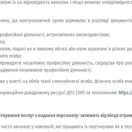
ряє їх на відповідність вимогам. І якщо виявляє невідповідност
ачено, що контролюючий орган відмовляє в розгляді документів
офесійної діяльності, встановлених законодавством;
ку;
гам, подані не в повному обсязі або коли зазначені в різних до
нята особа;
провадити незалежну професійну діяльність, свідоцтва про ре
вадження незалежної професійної діяльності.
ви у взятті на облік такої самозайнятої особи, фізична особа мо
формаційно-довідковому ресурсі ДПС (ЗІР) за посиланням:
https:
ткування послуг з надання персоналу: залежить від місця отри
асто виникає у компаній, які працюють із партнерами як в Украї