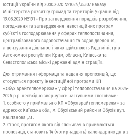
юстиції України від 20.10.2020 №1024/35307 наказу
Міністерства розвитку громад та територій України від
19.08.2020 №191 «Про затвердження порядків розроблення,
погодження та затвердження інвестиційних програм
суб’єктів господарювання у сферах теплопостачання,
централізованого водопостачання та водовідведення,
ліцензування діяльності яких здійснюють Рада міністрів
Автономної республіки Крим, обласні, Київська та
Севастопольська міські державні адміністрації».
Для отримання інформації та надання пропозицій, що
стосуються проєкту інвестиційної програми КП
«Обухіврайтепломережа» у сфері теплопостачання на 2025-
2026 р.р. необхідно звернутись наступними способами:
1. особисто у приймальню КП «Обухіврайтепломережа» за
адресою: Київська обл., м. Обухівський район м Обухів вул.
Каштанова ,23 .
2. Строк, протягом якого від споживачів приймаються
пропозиції, становить 14 (чотирнадцять) календарних днів з