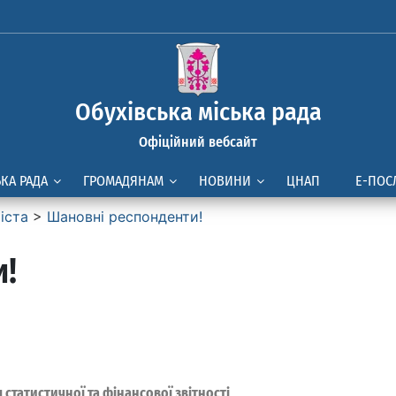
Обухівська міська рада
Офіційний вебсайт
ЬКА РАДА
ГРОМАДЯНАМ
НОВИНИ
ЦНАП
Е-ПОС
іста
>
Шановні респонденти!
!
статистичної та фінансової звітності