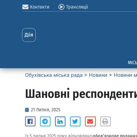
Контакти
Трансляції
МІС
Обухівська міська рада
>
Новини
>
Новини м
Шановні респонденти
21 Липня, 2025
Із 5 липня 2025 року відновлено
обов’язкове подання 