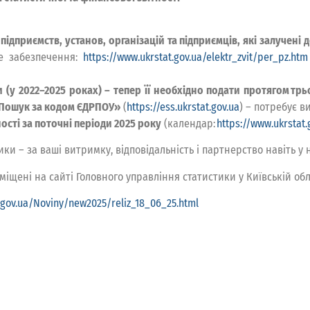
 підприємств, установ, організацій та підприємців, які залучен
е забезпечення:
https://www.ukrstat.gov.ua/elektr_zvit/per_pz.htm
 (у 2022–2025 роках) – тепер її необхідно подати протягом трь
 «Пошук за кодом ЄДРПОУ»
(
https://ess.ukrstat.gov.ua
) – потребує 
ості за поточні періоди 2025 року
(календар:
https://www.ukrstat
и – за ваші витримку, відповідальність і партнерство навіть у 
міщені на сайті Головного управління статистики у Київській об
.gov.ua/Noviny/new2025/reliz_18_06_25.html