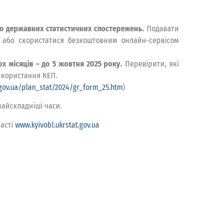
і до державних статистичних спостережень.
Подавати
або скористатися безкоштовним онлайн-сервісом
ох місяців – до 5 жовтня 2025 року.
Перевірити, які
використання КЕП.
.gov.ua/plan_stat/2024/gr_form_25.htm
)
найскладніші часи.
ласті
www.kyivobl.ukrstat.gov.ua