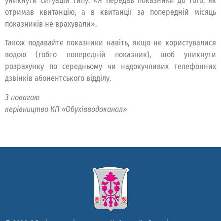
уникнути ситуацій типу: «Я передав показники до того, як
отримав квитанцію, а в квитанції за попередній місяць
показників не врахували».
Також подавайте показники навіть, якщо не користувалися
водою (тобто попередній показник), щоб уникнути
розрахунку по середньому чи надокучливих телефонних
дзвінків абонентського відділу.
З повагою
керівництво КП «Обухівводоканал»