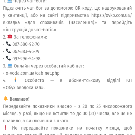
1.
Через чат-боти:
Підключіть чат-бот за допомогою QR-коду, що надрукований
у квитанції, або на сайті підприємства https://ovkp.com.ua/
вкладка «для споживачів (населення)» та перейдіть
«інструкція до чат-ботів».
2.
За телефонами:
•
067-380-92-70
•
067-383-46-79
•
097-296-54-98
3.
Онлайн через особистий кабінет:
• o-voda.com.ua/cabinet.php
4.
Особисто — в абонентському відділі КП
«Обухівводоканал».
Важливо!
Передавайте показники вчасно – з 20 по 25 числокожного
місяця. У разі, якщо не встигли то до 30 (31) числа, але це не
правило, а виключення з нього.
Не передавайте показники на початку місяця, щоб