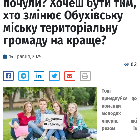
почули? Хочеш бути тим,
хто змінює Обухівську
міську територіальну
громаду на краще?
14 Травня, 2025
82
Тоді
приєднуйся до
команди
молодих
лідерів, які
разом із