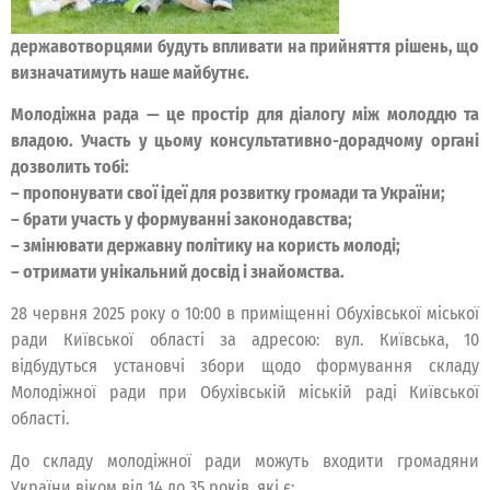
державотворцями будуть впливати на прийняття рішень, що
визначатимуть наше майбутнє.
Молодіжна рада — це простір для діалогу між молоддю та
владою. Участь у цьому консультативно-дорадчому органі
дозволить тобі:
– пропонувати свої ідеї для розвитку громади та України;
– брати участь у формуванні законодавства;
– змінювати державну політику на користь молоді;
– отримати унікальний досвід і знайомства.
28 червня 2025 року о 10:00 в приміщенні Обухівської міської
ради Київської області за адресою: вул. Київська, 10
відбудуться установчі збори щодо формування складу
Молодіжної ради при Обухівській міській раді Київської
області.
До складу молодіжної ради можуть входити громадяни
України віком від 14 до 35 років, які є: