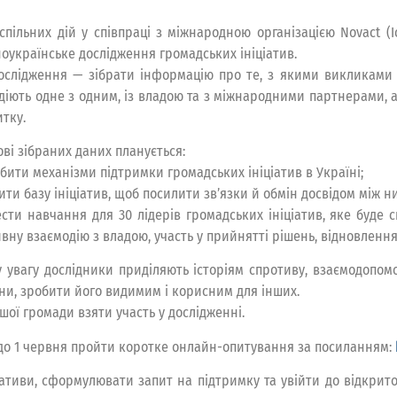
спільних дій у співпраці з міжнародною організацією Novact (
ноукраїнське дослідження громадських ініціатив.
ослідження — зібрати інформацію про те, з якими викликами с
діють одне з одним, із владою та з міжнародними партнерами, а 
итку.
ові зібраних даних планується:
обити механізми підтримки громадських ініціатив в Україні;
ити базу ініціатив, щоб посилити зв’язки й обмін досвідом між н
ести навчання для 30 лідерів громадських ініціатив, яке буде
вну взаємодію з владою, участь у прийнятті рішень, відновлення
 увагу дослідники приділяють історіям спротиву, взаємодопомо
йни, зробити його видимим і корисним для інших.
ої громади взяти участь у дослідженні.
о до 1 червня пройти коротке онлайн-опитування за посиланням:
іативи, сформулювати запит на підтримку та увійти до відкритої