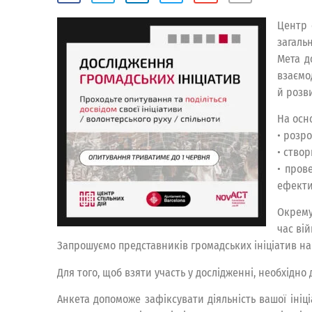
Центр 
загаль
Мета д
взаємо
й розв
На осн
• розр
• створ
• пров
ефекти
Окрему
час ві
Запрошуємо представників громадських ініціатив наш
Для того, щоб взяти участь у дослідженні, необхідн
Анкета допоможе зафіксувати діяльність вашої ініц