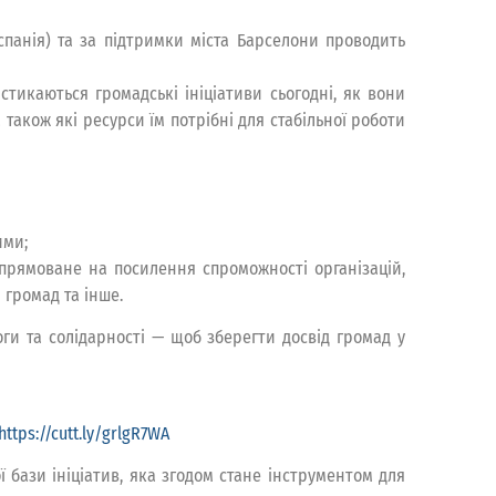
Іспанія) та за підтримки міста Барселони проводить
тикаються громадські ініціативи сьогодні, як вони
також які ресурси їм потрібні для стабільної роботи
ими;
 спрямоване на посилення спроможності організацій,
 громад та інше.
ги та солідарності — щоб зберегти досвід громад у
https://cutt.ly/grlgR7WA
 бази ініціатив, яка згодом стане інструментом для