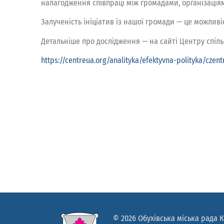
налагодження співпраці між громадами, організація
Залученість ініціатив із нашої громади — це можлив
Детальніше про дослідження — на сайті Центру спіль
https://centreua.org/analityka/efektyvna-polityka/cze
© 2026 Обухівська міська рада К