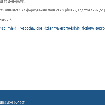
ми та донорами.
ість вплинути на формування майбутніх рішень, адаптованих до р
них дій:
ntr-spilnyh-dij-rozpochav-doslidzhennya-gromadskyh-inicziatyv-zap
иївської області.