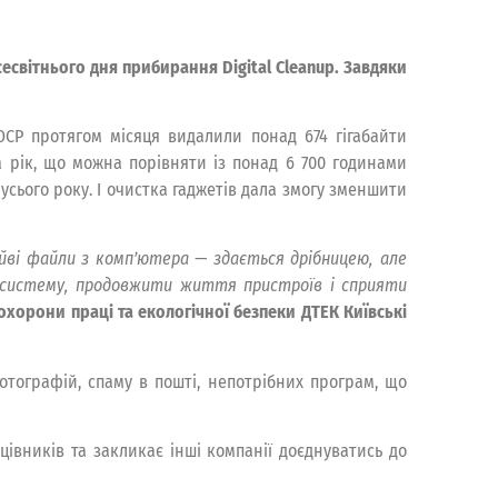
світнього дня прибирання Digital Cleanup. Завдяки
ОСР протягом місяця видалили понад 674 гігабайти
а рік, що можна порівняти із понад 6 700 годинами
сього року. І очистка гаджетів дала змогу зменшити
айві файли з комп’ютера — здається дрібницею, але
осистему, продовжити життя пристроїв і сприяти
хорони праці та екологічної безпеки ДТЕК Київські
тографій, спаму в пошті, непотрібних програм, що
вників та закликає інші компанії доєднуватись до