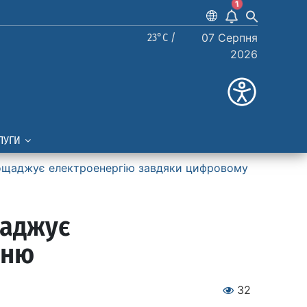
1
23°C /
07 Серпня
2026
ЛУГИ
аощаджує електроенергію завдяки цифровому
щаджує
нню
32