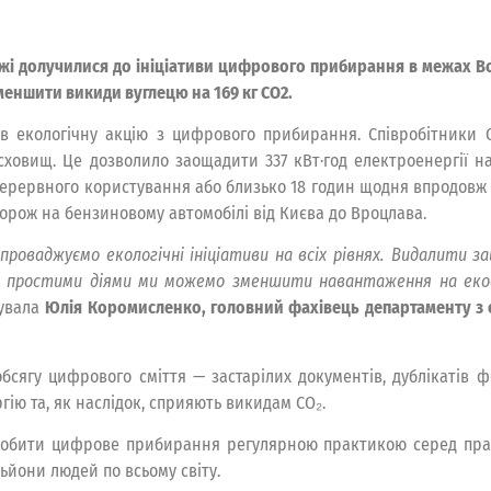
жі долучилися до ініціативи цифрового прибирання в межах Все
меншити викиди вуглецю на 169 кг CO2.
ав екологічну акцію з цифрового прибирання. Співробітники 
 сховищ. Це дозволило заощадити 337 кВт·год електроенергії н
ерервного користування або близько 18 годин щодня впродовж у
дорож на бензиновому автомобілі від Києва до Вроцлава.
оваджуємо екологічні ініціативи на всіх рівнях. Видалити з
ими простими діями ми можемо зменшити навантаження на ек
увала
Юлія Коромисленко, головний фахівець департаменту з о
гу цифрового сміття — застарілих документів, дублікатів фо
гію та, як наслідок, сприяють викидам CO₂.
зробити цифрове прибирання регулярною практикою серед праці
ільйони людей по всьому світу.