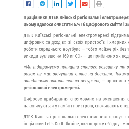
Працівники ДТЕК Київські регіональні електромере
цьому вдалося очистити 674 Гб цифрового сміття і з
ДТЕК Київські регіональні електромережі підтрим
цифрових «відходів» зі своїх пристроїв і хмарних
роботи середнього ноутбука — тобто майже рік безп
викиди вуглецю на 169 кг CO₂ — це приблизно як по
«Ми підтримуємо принципи сталого розвитку та впр
разом це має відчутний вплив на довкілля. Так
ощадливому використанню ресурсів»,
— прокомент
регіональні електромережі.
Цифрове прибирання спрямоване на зменшення обся
накопичуються у пам’яті пристроїв, споживають енер
ДТЕК Київські регіональні електромережі планує 
ініціативи Let’s Do It Ukraine, яка щороку об’єднує м