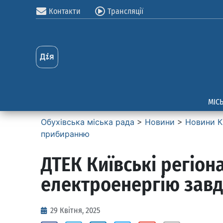
Контакти
Трансляції
МІС
Обухівська міська рада
>
Новини
>
Новини К
прибиранню
ДТЕК Київські регіо
електроенергію зав
29 Квітня, 2025