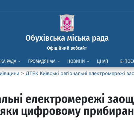
Обухівська міська рада
Офіційний вебсайт
ЬКА РАДА
ГРОМАДЯНАМ
НОВИНИ
ЦНАП
Е-ПОС
иївщини
>
ДТЕК Київські регіональні електромережі з
нальні електромережі зао
дяки цифровому прибира