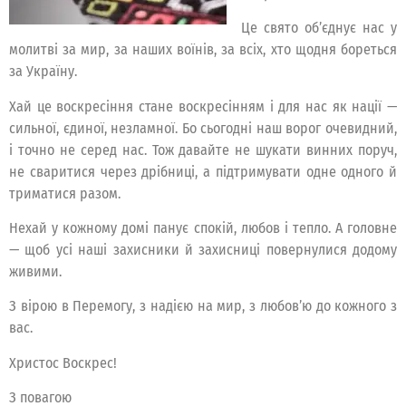
Це свято об’єднує нас у
молитві за мир, за наших воїнів, за всіх, хто щодня бореться
за Україну.
Хай це воскресіння стане воскресінням і для нас як нації —
сильної, єдиної, незламної. Бо сьогодні наш ворог очевидний,
і точно не серед нас. Тож давайте не шукати винних поруч,
не сваритися через дрібниці, а підтримувати одне одного й
триматися разом.
Нехай у кожному домі панує спокій, любов і тепло. А головне
— щоб усі наші захисники й захисниці повернулися додому
живими.
З вірою в Перемогу, з надією на мир, з любов’ю до кожного з
вас.
Христос Воскрес!
З повагою