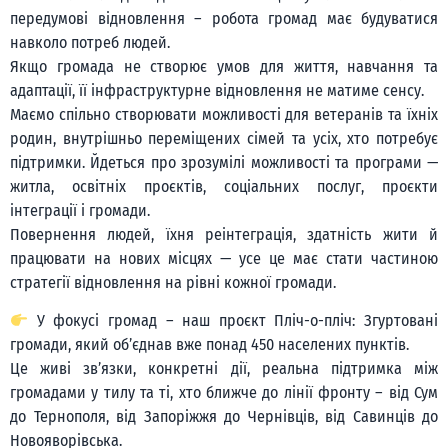
передумові відновлення – робота громад має будуватися
навколо потреб людей.
Якщо громада не створює умов для життя, навчання та
адаптації, її інфраструктурне відновлення не матиме сенсу.
Маємо спільно створювати можливості для ветеранів та їхніх
родин, внутрішньо переміщених сімей та усіх, хто потребує
підтримки. Йдеться про зрозумілі можливості та програми —
житла, освітніх проєктів, соціальних послуг, проєкти
інтеграції і громади.
Повернення людей, їхня реінтеграція, здатність жити й
працювати на нових місцях — усе це має стати частиною
стратегії відновлення на рівні кожної громади.
У фокусі громад – наш проєкт Пліч-о-пліч: Згуртовані
громади, який обʼєднав вже понад 450 населених пунктів.
Це живі зв’язки, конкретні дії, реальна підтримка між
громадами у тилу та ті, хто ближче до лінії фронту – від Сум
до Тернополя, від Запоріжжя до Чернівців, від Савинців до
Новояворівська.