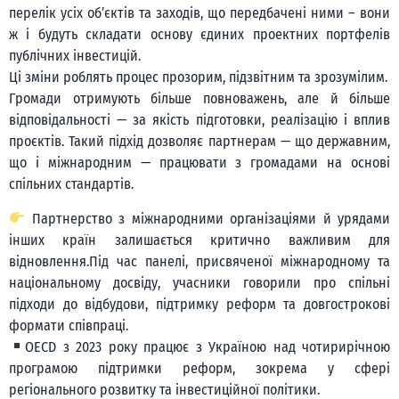
перелік усіх обʼєктів та заходів, що передбачені ними – вони
ж і будуть складати основу єдиних проектних портфелів
публічних інвестицій.
Ці зміни роблять процес прозорим, підзвітним та зрозумілим.
Громади отримують більше повноважень, але й більше
відповідальності — за якість підготовки, реалізацію і вплив
проєктів. Такий підхід дозволяє партнерам — що державним,
що і міжнародним — працювати з громадами на основі
спільних стандартів.
Партнерство з міжнародними організаціями й урядами
інших країн залишається критично важливим для
відновлення.Під час панелі, присвяченої міжнародному та
національному досвіду, учасники говорили про спільні
підходи до відбудови, підтримку реформ та довгострокові
формати співпраці.
OECD з 2023 року працює з Україною над чотирирічною
програмою підтримки реформ, зокрема у сфері
регіонального розвитку та інвестиційної політики.