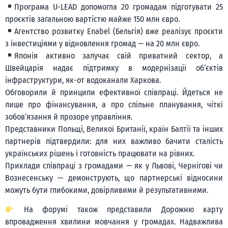
Програма U-LEAD допомогла 20 громадам підготувати 25
проєктів загальною вартістю майже 150 млн євро.
Агентство розвитку Enabel (Бельгія) вже реалізує проєкти
з інвестиціями у відновлення громад — на 20 млн євро.
Японія активно залучає свій приватний сектор, а
Швейцарія надає підтримку в модернізації об’єктів
інфраструктури, як-от водоканали Харкова.
Обговорили й принципи ефективної співпраці. Йдеться не
лише про фінансування, а про спільне планування, чіткі
зобов’язання й прозоре управління.
Представники Польщі, Великої Британії, країн Балтії та інших
партнерів підтвердили: для них важливо бачити сталість
українських рішень і готовність працювати на рівних.
Приклади співпраці з громадами — як у Львові, Чернігові чи
Вознесенську — демонструють, що партнерські відносини
можуть бути глибокими, довірливими й результативними.
На форумі також представили Дорожню карту
впровадження хвилини мовчання у громадах. Надважлива