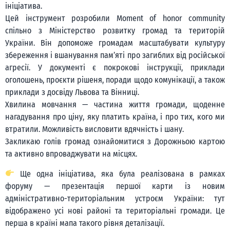
ініціатива.
Цей інструмент розробили Moment of honor community
спільно з Міністерство розвитку громад та територій
України. Він допоможе громадам масштабувати культуру
збереження і вшанування памʼяті про загиблих від російської
агресії. У документі є покрокові інструкції, приклади
оголошень, проєкти рішеня, поради щодо комунікації, а також
приклади з досвіду Львова та Вінниці.
Хвилина мовчання — частина життя громади, щоденне
нагадування про ціну, яку платить країна, і про тих, кого ми
втратили. Можливість висловити вдячність і шану.
Закликаю голів громад ознайомитися з Дорожньою картою
та активно впроваджувати на місцях.
Ще одна ініціатива, яка була реалізована в рамках
форуму — презентація першої карти із новим
адміністративно-територіальним устроєм України: тут
відображено усі нові районі та територіальні громади. Це
перша в країні мапа такого рівня деталізації.