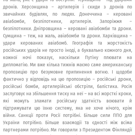
дронів. Херсонщина – артилерія і скиди з дронів по
звичайних будівлях, по людях. Донеччина – керовані
авіабомби, безпілотники, артилерія. Запоріжжя –
безпілотники. Дніпровщина – керовані авіабомби та дрони.
Сумщина – теж, на жаль, авіабомби та дрони. Харківщина –
удари керованих авіабомб. Географія та жорстокість
російських ударів не просто іноді, а буквально кожного дня,
кожної ночі показує, наскільки Путіну плювати на
дипломатію. Ми вже кілька тижнів маємо саме американську
пропозицію про безумовне припинення вогню. І щодоби
фактично у відповідь на цю пропозицію – російські дрони,
російські бомби, артилерійські обстріли, балістика. Росія
заслуговує на збільшення тиску на неї – на всі жорсткі кроки,
які можуть зламати російську здатність воювати й
підтримувати цю їхню систему, яка не хоче нічого, крім
війни. Санкції проти Росії потрібні. Більше сили ППО для
України потрібно. Більше взаємодії та єдності між всіма
партнерами потрібно. Ми говорили з Президентом Фінляндії