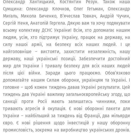
Олександр Хантицький, Костянтин Резун. Також наша
Сумщина: Олександр Клочков, Олег Гетьман, Олександр
Мигаль, Микола Биченко, Вʼячеслав Товкач, Андрій Чучин,
Сергій Неня, Анатолій Гергела. Дякую вам та хочу подякувати
всьому колективу ДСНС України! Всім, хто допомагає нашим
людям, усім, хто підтримує Україну, працює на державу, на
силу нашої армії, на безпеку всіх наших людей. І це
найголовніше – вистояти, захистити незалежність, нашу
державу, наші українські позиції. Забезпечити достойний
мир для України і тривалу безпеку для всіх наших людей
після цієї війни. Заради цього працюємо. Обов’язково
допомагайте нашим Силам оборони, українцям та Україні. І
головне – щоб кожен тиждень давав Україні результати. Цей
тиждень дав Україні важливу загальноєвропейську згоду, що
санкції проти Росії мають залишатись чинними, поки
тривають агресія й окупація. Є нові оборонні пакети для
України – найбільший за тиждень від Франції, два мільярди
євро. Є нові рішення щодо інвестицій у нашу оборонну
промисловість, зокрема на виробництво українських дронів.