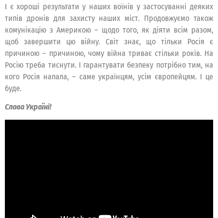
І є хороші результати у наших воїнів у застосуванні деяких
типів дронів для захисту наших міст. Продовжуємо також
комунікацію з Америкою – щодо того, як діяти всім разом,
щоб завершити цю війну. Світ знає, що тільки Росія є
причиною – причиною, чому війна триває стільки років. На
Росію треба тиснути. І гарантувати безпеку потрібно тим, на
кого Росія напала, – саме українцям, усім європейцям. І це
буде.
Слава Україні!