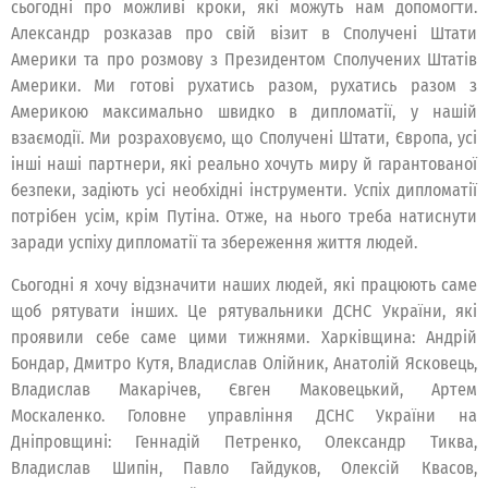
сьогодні про можливі кроки, які можуть нам допомогти.
Александр розказав про свій візит в Сполучені Штати
Америки та про розмову з Президентом Сполучених Штатів
Америки. Ми готові рухатись разом, рухатись разом з
Америкою максимально швидко в дипломатії, у нашій
взаємодії. Ми розраховуємо, що Сполучені Штати, Європа, усі
інші наші партнери, які реально хочуть миру й гарантованої
безпеки, задіють усі необхідні інструменти. Успіх дипломатії
потрібен усім, крім Путіна. Отже, на нього треба натиснути
заради успіху дипломатії та збереження життя людей.
Сьогодні я хочу відзначити наших людей, які працюють саме
щоб рятувати інших. Це рятувальники ДСНС України, які
проявили себе саме цими тижнями. Харківщина: Андрій
Бондар, Дмитро Кутя, Владислав Олійник, Анатолій Ясковець,
Владислав Макарічев, Євген Маковецький, Артем
Москаленко. Головне управління ДСНС України на
Дніпровщині: Геннадій Петренко, Олександр Тиква,
Владислав Шипін, Павло Гайдуков, Олексій Квасов,