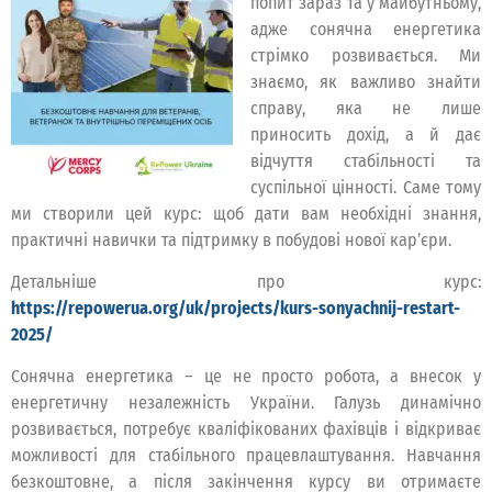
попит зараз та у майбутньому,
адже сонячна енергетика
стрімко розвивається. Ми
знаємо, як важливо знайти
справу, яка не лише
приносить дохід, а й дає
відчуття стабільності та
суспільної цінності. Саме тому
ми створили цей курс: щоб дати вам необхідні знання,
практичні навички та підтримку в побудові нової кар’єри.
Детальніше про курс:
https://repowerua.org/uk/projects/kurs-sonyachnij-restart-
2025/
Сонячна енергетика – це не просто робота, а внесок у
енергетичну незалежність України. Галузь динамічно
розвивається, потребує кваліфікованих фахівців і відкриває
можливості для стабільного працевлаштування. Навчання
безкоштовне, а після закінчення курсу ви отримаєте