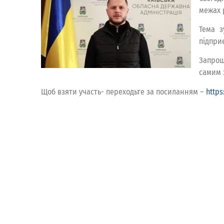
межах 
Тема з
підпри
Запрош
самим 
Щоб взяти участь- переходьте за посиланням –
http