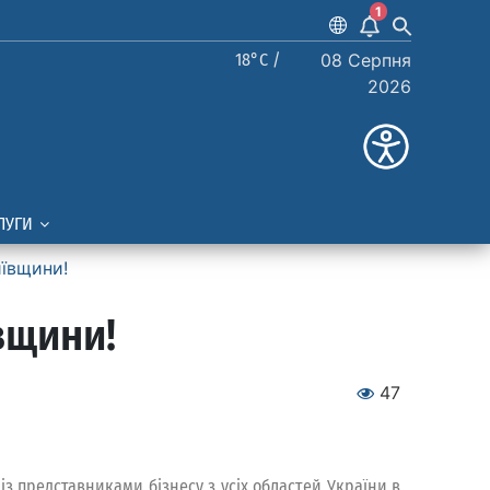
1
18°C /
08 Серпня
2026
ЛУГИ
иївщини!
вщини!
47
 із представниками бізнесу з усіх областей України в