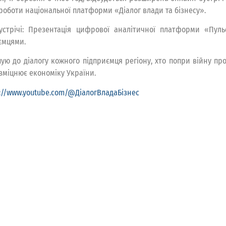
роботи національної платформи «Діалог влади та бізнесу».
устрічі: Презентація цифрової аналітичної платформи «Пуль
ємцями.
ую до діалогу кожного підприємця регіону, хто попри війну про
зміцнює економіку України.
s://www.youtube.com/@ДіалогВладаБізнес