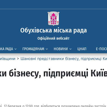
Обухівська міська рада
Офіційний вебсайт
ЬКА РАДА
ГРОМАДЯНАМ
НОВИНИ
ЦНАП
Е-ПОС
иївщини
>
Шановні представники бізнесу, підприємці К
и бізнесу, підприємці Киї
і, 17 березня о 17:00 год, відбудеться розширена онлайн-зустріч